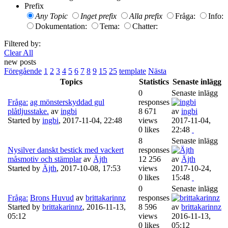
Prefix
Any Topic
Inget prefix
Alla prefix
Fråga:
Info:
Dokumentation:
Tema:
Chatter:
Filtered by:
Clear All
new posts
Föregående
1
2
3
4
5
6
7
8
9
15
25
template
Nästa
Topics
Statistics
Senaste inlägg
0
Senaste inlägg
Fråga:
ag mönsterskyddad gul
responses
plåtljusstake.
av
ingbi
8 671
av
ingbi
Started by
ingbi
,
2017-11-04, 22:48
views
2017-11-04,
0 likes
22:48
8
Senaste inlägg
Nysilver danskt bestick med vackert
responses
måsmotiv och stämplar
av
Äjth
12 256
av
Äjth
Started by
Äjth
,
2017-10-08, 17:53
views
2017-10-24,
0 likes
15:48
0
Senaste inlägg
Fråga:
Brons Huvud
av
brittakarinnz
responses
Started by
brittakarinnz
,
2016-11-13,
8 596
av
brittakarinnz
05:12
views
2016-11-13,
0 likes
05:12