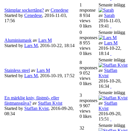
1
Senaste inlägg
Stämplar sockertång?
av
Cenedese
response
Started by
Cenedese
,
2016-11-03,
8 934
av
Sarah
17:56
views
2016-11-03,
0 likes
19:41
0
Senaste inlägg
responses
Aluminiumask
av
Lars M
8 955
av
Lars M
Started by
Lars M
,
2016-10-22, 18:14
views
2016-10-22,
0 likes
18:14
Senaste inlägg
8
responses
Stainless steel
av
Lars M
av
Staffan
9 052
Started by
Lars M
,
2016-10-19, 17:52
Kvist
views
2016-10-20,
0 likes
16:34
Senaste inlägg
3
En märklig kniv, fästmö- eller
responses
fästmansgåva?
av
Staffan Kvist
av
Staffan
9 907
Started by
Staffan Kvist
,
2016-09-20,
Kvist
views
08:34
2016-09-20,
0 likes
15:51
Senaste inlägg
32