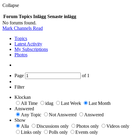
Collapse
Forum
Topics
Inlägg
Senaste inlägg
No forums found.
Mark Channels Read
Topics
Latest Activity
My Subscriptions
Photos
Page
of
1
Filter
Klockan
All Time
idag
Last Week
Last Month
Answered
Any Topic
Not Answered
Answered
Show
Alla
Discussions only
Photos only
Videos only
Links only
Polls only
Events only