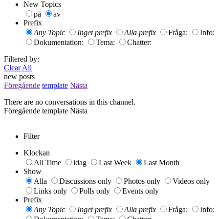
New Topics
på
av
Prefix
Any Topic
Inget prefix
Alla prefix
Fråga:
Info:
Dokumentation:
Tema:
Chatter:
Filtered by:
Clear All
new posts
Föregående
template
Nästa
There are no conversations in this channel.
Föregående
template
Nästa
Filter
Klockan
All Time
idag
Last Week
Last Month
Show
Alla
Discussions only
Photos only
Videos only
Links only
Polls only
Events only
Prefix
Any Topic
Inget prefix
Alla prefix
Fråga:
Info: