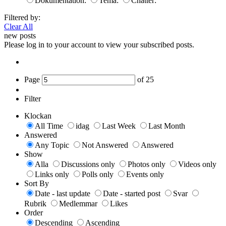
Dokumentation:
Tema:
Chatter:
Filtered by:
Clear All
new posts
Please log in to your account to view your subscribed posts.
Page
of
25
Filter
Klockan
All Time
idag
Last Week
Last Month
Answered
Any Topic
Not Answered
Answered
Show
Alla
Discussions only
Photos only
Videos only
Links only
Polls only
Events only
Sort By
Date - last update
Date - started post
Svar
Rubrik
Medlemmar
Likes
Order
Descending
Ascending