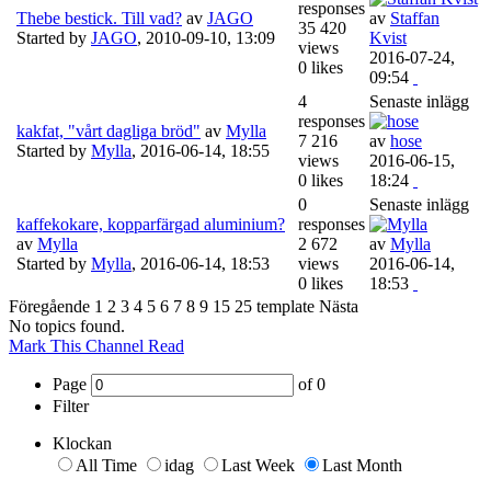
responses
Thebe bestick. Till vad?
av
JAGO
av
Staffan
35 420
Started by
JAGO
,
2010-09-10, 13:09
Kvist
views
2016-07-24,
0 likes
09:54
4
Senaste inlägg
responses
kakfat, "vårt dagliga bröd"
av
Mylla
7 216
av
hose
Started by
Mylla
,
2016-06-14, 18:55
views
2016-06-15,
0 likes
18:24
0
Senaste inlägg
kaffekokare, kopparfärgad aluminium?
responses
av
Mylla
2 672
av
Mylla
Started by
Mylla
,
2016-06-14, 18:53
views
2016-06-14,
0 likes
18:53
Föregående
1
2
3
4
5
6
7
8
9
15
25
template
Nästa
No topics found.
Mark This Channel Read
Page
of
0
Filter
Klockan
All Time
idag
Last Week
Last Month