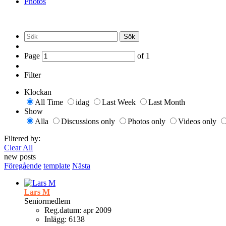
Photos
Sök
Page
of
1
Filter
Klockan
All Time
idag
Last Week
Last Month
Show
Alla
Discussions only
Photos only
Videos only
Filtered by:
Clear All
new posts
Föregående
template
Nästa
Lars M
Seniormedlem
Reg.datum:
apr 2009
Inlägg:
6138