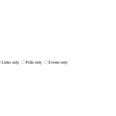
Links only
Polls only
Events only