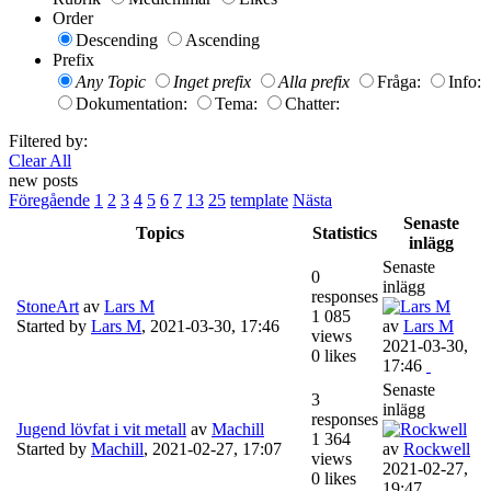
Order
Descending
Ascending
Prefix
Any Topic
Inget prefix
Alla prefix
Fråga:
Info:
Dokumentation:
Tema:
Chatter:
Filtered by:
Clear All
new posts
Föregående
1
2
3
4
5
6
7
13
25
template
Nästa
Senaste
Topics
Statistics
inlägg
Senaste
0
inlägg
responses
StoneArt
av
Lars M
1 085
Started by
Lars M
,
2021-03-30, 17:46
av
Lars M
views
2021-03-30,
0 likes
17:46
Senaste
3
inlägg
responses
Jugend lövfat i vit metall
av
Machill
1 364
Started by
Machill
,
2021-02-27, 17:07
av
Rockwell
views
2021-02-27,
0 likes
19:47