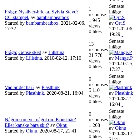
Senaste
1
Fråga:
Nysilver-bricka, Sylvia Stave?
inlägg
response
CC-stämpel.
av
bambambeatbox
1 945
Started by
bambambeatbox
,
2021-02-06,
av
Qrt.S
views
17:32
2021-02-06,
0 likes
19:29
Senaste
13
inlägg
responses
Fråga:
Gense sked
av
Lillstina
21 778
Started by
Lillstina
,
2010-02-12, 17:10
av
Mange.P
views
2020-10-25,
0 likes
17:27
Senaste
0
inlägg
responses
Vad är det här?
av
Plasthink
5 110
Started by
Plasthink
,
2020-08-21, 16:04
av
Plasthink
views
2020-08-21,
0 likes
16:04
Senaste
0
inlägg
Någon som vet något om Konstnär?
responses
Eller kanske bara skit?
av
Oknu
1 268
av
Oknu
Started by
Oknu
,
2020-08-17, 21:41
views
2020-08-17,
0 likes
21:41