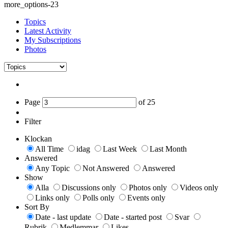
more_options-23
Topics
Latest Activity
My Subscriptions
Photos
Page
of
25
Filter
Klockan
All Time
idag
Last Week
Last Month
Answered
Any Topic
Not Answered
Answered
Show
Alla
Discussions only
Photos only
Videos only
Links only
Polls only
Events only
Sort By
Date - last update
Date - started post
Svar
Rubrik
Medlemmar
Likes