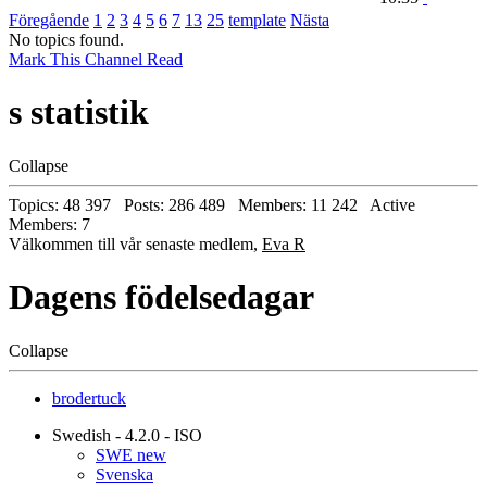
Föregående
1
2
3
4
5
6
7
13
25
template
Nästa
No topics found.
Mark This Channel Read
s statistik
Collapse
Topics: 48 397 Posts: 286 489 Members: 11 242 Active
Members: 7
Välkommen till vår senaste medlem,
Eva R
Dagens födelsedagar
Collapse
brodertuck
Swedish - 4.2.0 - ISO
SWE new
Svenska