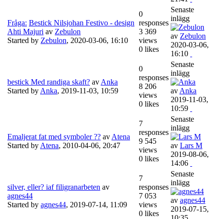
Senaste
0
inlägg
Fråga:
Bestick Nilsjohan Festivo - design
responses
Ahti Majuri
av
Zebulon
3 369
av
Zebulon
Started by
Zebulon
,
2020-03-06, 16:10
views
2020-03-06,
0 likes
16:10
Senaste
0
inlägg
responses
bestick Med randiga skaft?
av
Anka
8 206
Started by
Anka
,
2019-11-03, 10:59
av
Anka
views
2019-11-03,
0 likes
10:59
Senaste
7
inlägg
responses
Emaljerat fat med symboler ??
av
Atena
9 545
Started by
Atena
,
2010-04-06, 20:47
av
Lars M
views
2019-08-06,
0 likes
14:06
Senaste
7
inlägg
silver, eller? iaf filigranarbeten
av
responses
agnes44
7 053
av
agnes44
Started by
agnes44
,
2019-07-14, 11:09
views
2019-07-15,
0 likes
10:35