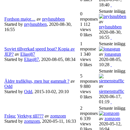
18:40
Senaste inlägg
0
Fordson major....
av
prylsnubben
responses
av
Started by
prylsnubben
,
2020-08-30,
1 112
prylsnubben
16:55
views
2020-08-30,
0 likes
16:55
1
Senaste inlägg
Sovjet tillverkad speed boat? Kopia av
response
JEP?
av
Eliasj87
1 340
av
jonasgun
Started by
Eliasj87
,
2020-08-05, 08:34
views
2020-08-05,
0 likes
10:28
Senaste inlägg
5
Äldre trafikljus, men hur gammalt ?
av
responses
av
Odd
9 880
siemenstraffic
Started by
Odd
,
2015-10-02, 20:10
views
2020-06-17,
0 likes
01:19
2
Senaste inlägg
responses
Fråga:
Verktyg till???
av
zomzom
6 339
av
zomzom
Started by
zomzom
,
2020-05-11, 16:33
views
2020-05-12,
0 likes
16:04