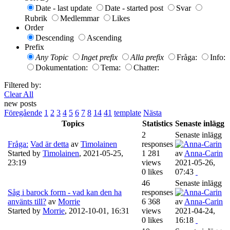
Date - last update
Date - started post
Svar
Rubrik
Medlemmar
Likes
Order
Descending
Ascending
Prefix
Any Topic
Inget prefix
Alla prefix
Fråga:
Info:
Dokumentation:
Tema:
Chatter:
Filtered by:
Clear All
new posts
Föregående
1
2
3
4
5
6
7
8
14
41
template
Nästa
Topics
Statistics
Senaste inlägg
2
Senaste inlägg
Fråga:
Vad är detta
av
Timolainen
responses
Started by
Timolainen
,
2021-05-25,
1 281
av
Anna-Carin
23:19
views
2021-05-26,
0 likes
07:43
46
Senaste inlägg
Såg i barock form - vad kan den ha
responses
använts till?
av
Morrie
6 368
av
Anna-Carin
Started by
Morrie
,
2012-10-01, 16:31
views
2021-04-24,
0 likes
16:18