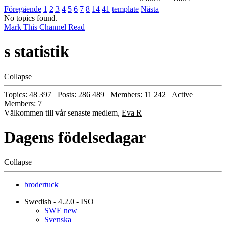
Föregående
1
2
3
4
5
6
7
8
14
41
template
Nästa
No topics found.
Mark This Channel Read
s statistik
Collapse
Topics: 48 397 Posts: 286 489 Members: 11 242 Active
Members: 7
Välkommen till vår senaste medlem,
Eva R
Dagens födelsedagar
Collapse
brodertuck
Swedish - 4.2.0 - ISO
SWE new
Svenska