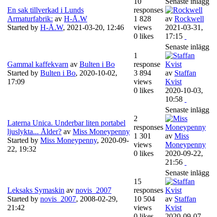
10
Senaste inlägg
En sak tillverkad i Lunds
responses
Armaturfabrik:
av
H-Å.W
1 828
av
Rockwell
Started by
H-Å.W
,
2021-03-20, 12:46
views
2021-03-31,
0 likes
17:15
Senaste inlägg
1
Gammal kaffekvarn
av
Bulten i Bo
response
Started by
Bulten i Bo
,
2020-10-02,
3 894
av
Staffan
17:09
views
Kvist
0 likes
2020-10-03,
10:58
Senaste inlägg
2
Laterna Unica. Underbar liten portabel
responses
ljuslykta... Ålder?
av
Miss Moneypenny
1 301
av
Miss
Started by
Miss Moneypenny
,
2020-09-
views
Moneypenny
22, 19:32
0 likes
2020-09-22,
21:56
Senaste inlägg
15
Leksaks Symaskin
av
novis_2007
responses
Started by
novis_2007
,
2008-02-29,
10 504
av
Staffan
21:42
views
Kvist
0 likes
2020-09-07,