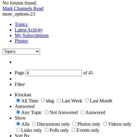
No forums found.
Mark Channels Read
more_options-23
Topics
Latest Activity
My Subscriptions
Photos
Page
of
41
Filter
Klockan
All Time
idag
Last Week
Last Month
Answered
Any Topic
Not Answered
Answered
Show
Alla
Discussions only
Photos only
Videos only
Links only
Polls only
Events only
Sort By