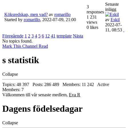
Senaste
3
inlägg
responses
Köksredskap, men vad?
av
romarillo
1 231
Started by
romarillo
,
2022-07-09, 21:00
av
Eskil
views
2022-07-
0 likes
11, 08:53
Föregående
1
2
3
4
5
6
12
41
template
Nästa
No topics found.
Mark This Channel Read
s statistik
Collapse
Topics: 48 397 Posts: 286 489 Members: 11 242 Active
Members: 7
Välkommen till vår senaste medlem,
Eva R
Dagens födelsedagar
Collapse