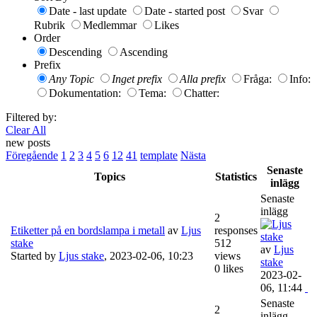
Date - last update
Date - started post
Svar
Rubrik
Medlemmar
Likes
Order
Descending
Ascending
Prefix
Any Topic
Inget prefix
Alla prefix
Fråga:
Info:
Dokumentation:
Tema:
Chatter:
Filtered by:
Clear All
new posts
Föregående
1
2
3
4
5
6
12
41
template
Nästa
Senaste
Topics
Statistics
inlägg
Senaste
inlägg
2
Etiketter på en bordslampa i metall
av
Ljus
responses
stake
512
av
Ljus
Started by
Ljus stake
,
2023-02-06, 10:23
views
stake
0 likes
2023-02-
06, 11:44
Senaste
2
inlägg