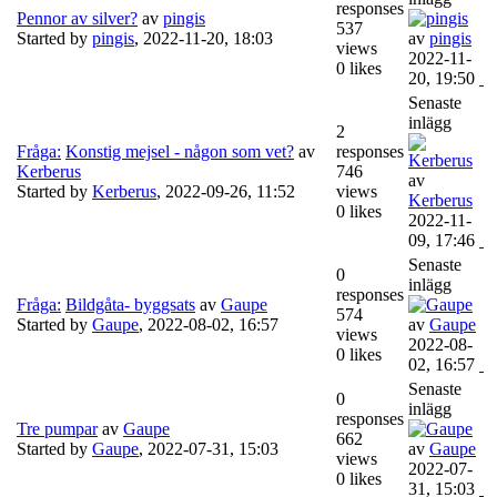
responses
Pennor av silver?
av
pingis
537
Started by
pingis
,
2022-11-20, 18:03
av
pingis
views
2022-11-
0 likes
20, 19:50
Senaste
inlägg
2
Fråga:
Konstig mejsel - någon som vet?
av
responses
Kerberus
746
av
Started by
Kerberus
,
2022-09-26, 11:52
views
Kerberus
0 likes
2022-11-
09, 17:46
Senaste
0
inlägg
responses
Fråga:
Bildgåta- byggsats
av
Gaupe
574
Started by
Gaupe
,
2022-08-02, 16:57
av
Gaupe
views
2022-08-
0 likes
02, 16:57
Senaste
0
inlägg
responses
Tre pumpar
av
Gaupe
662
Started by
Gaupe
,
2022-07-31, 15:03
av
Gaupe
views
2022-07-
0 likes
31, 15:03