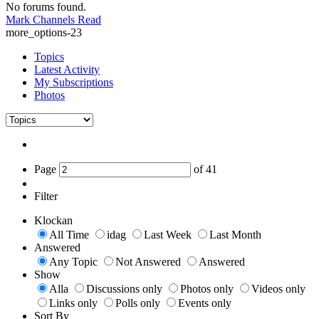
No forums found.
Mark Channels Read
more_options-23
Topics
Latest Activity
My Subscriptions
Photos
Page
of
41
Filter
Klockan
All Time
idag
Last Week
Last Month
Answered
Any Topic
Not Answered
Answered
Show
Alla
Discussions only
Photos only
Videos only
Links only
Polls only
Events only
Sort By