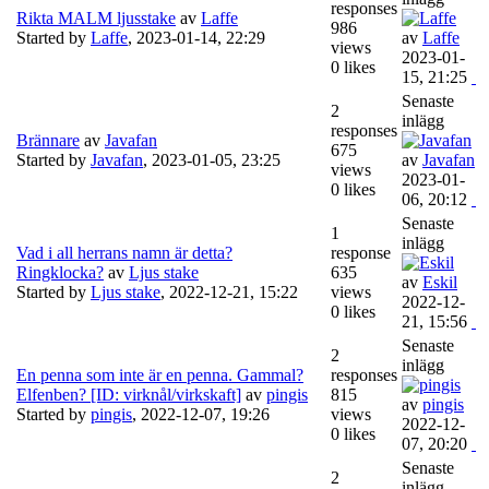
responses
Rikta MALM ljusstake
av
Laffe
986
Started by
Laffe
,
2023-01-14, 22:29
av
Laffe
views
2023-01-
0 likes
15, 21:25
Senaste
2
inlägg
responses
Brännare
av
Javafan
675
Started by
Javafan
,
2023-01-05, 23:25
av
Javafan
views
2023-01-
0 likes
06, 20:12
Senaste
1
inlägg
Vad i all herrans namn är detta?
response
Ringklocka?
av
Ljus stake
635
av
Eskil
Started by
Ljus stake
,
2022-12-21, 15:22
views
2022-12-
0 likes
21, 15:56
Senaste
2
inlägg
En penna som inte är en penna. Gammal?
responses
Elfenben? [ID: virknål/virkskaft]
av
pingis
815
av
pingis
Started by
pingis
,
2022-12-07, 19:26
views
2022-12-
0 likes
07, 20:20
Senaste
2
inlägg