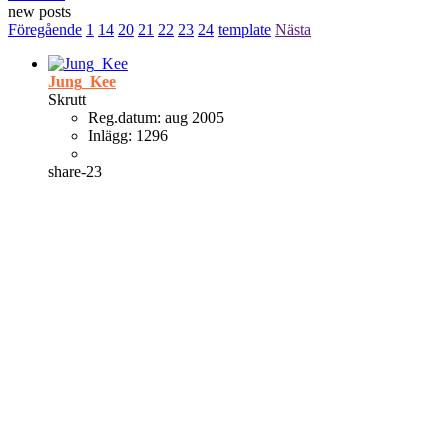
new posts
Föregående
1
14
20
21
22
23
24
template
Nästa
Jung_Kee
Skrutt
Reg.datum:
aug 2005
Inlägg:
1296
share-23