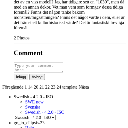
det av en viss modell? Jag har tidigare sett en "1030", men då
med en annan dekor. Vet man vem som formgav dessa tidiga
föremål? Fanns det någon tanke bakom
mönstren/färgsättningen? Finns det något värde i dem, eller är
det främst ett kulturhistoriskt värde? Det är fantastiskt trevliga
föremål.
2
Photos
Comment
Inlägg
Avbryt
Föregående
1
14
20
21
22
23
24
template
Nästa
Swedish - 4.2.0 - ISO
SWE new
Svenska
Swedish - 4.2.0 - ISO
go_to_ellipsis-23
Help