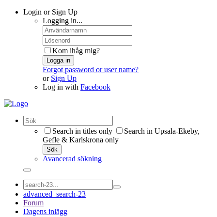
Login or Sign Up
Logging in...
Kom ihåg mig?
Logga in
Forgot password or user name?
or
Sign Up
Log in with
Facebook
Search in titles only
Search in Upsala-Ekeby,
Gefle & Karlskrona only
Sök
Avancerad sökning
advanced_search-23
Forum
Dagens inlägg