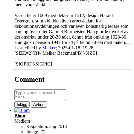
men svarar ändå...
Vasen heter 1669 med dekor nr 1512, design Harald
Östergren, som vid tiden även arbetsledare för
dekorationsavdelningen och var även konstnärlig ledare som
han tog över efter Gabriel Burmeister. Han gjorde mycket av
det omärkta under 20-30 talet, denna från omkring 1923-30.
Han gick i pension 1947 för att på heltid arbeta med måleri....
Last edited by
Melker
;
2025-01-18, 19:28
.
[SIZE=2][B]// Melker Bäckman[/B][/SIZE]
[SIGPIC][/SIGPIC]
Comment
Inlägg
Avbryt
Blom
Medlem
Reg.datum:
aug 2014
Inlägg:
72