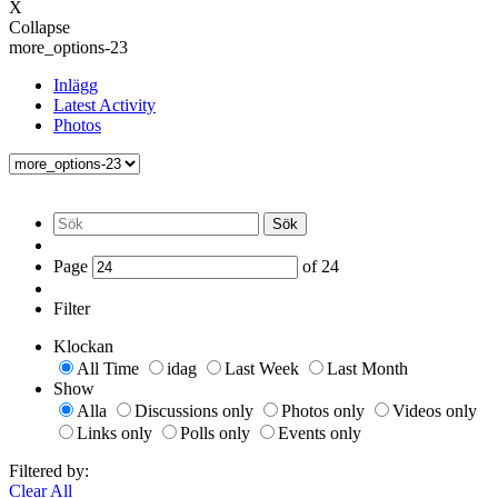
X
Collapse
more_options-23
Inlägg
Latest Activity
Photos
Sök
Page
of
24
Filter
Klockan
All Time
idag
Last Week
Last Month
Show
Alla
Discussions only
Photos only
Videos only
Links only
Polls only
Events only
Filtered by:
Clear All