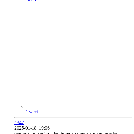
Tweet
#347
2025-01-18, 19:06
Gammalt inlägg och länge sedan man själv var inne här... ,