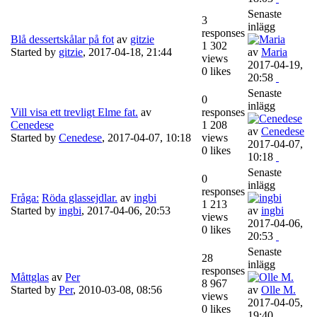
Senaste
3
inlägg
responses
Blå dessertskålar på fot
av
gitzie
1 302
Started by
gitzie
,
2017-04-18, 21:44
av
Maria
views
2017-04-19,
0 likes
20:58
Senaste
0
inlägg
Vill visa ett trevligt Elme fat.
av
responses
Cenedese
1 208
av
Cenedese
Started by
Cenedese
,
2017-04-07, 10:18
views
2017-04-07,
0 likes
10:18
Senaste
0
inlägg
responses
Fråga:
Röda glassejdlar.
av
ingbi
1 213
Started by
ingbi
,
2017-04-06, 20:53
av
ingbi
views
2017-04-06,
0 likes
20:53
Senaste
28
inlägg
responses
Måttglas
av
Per
8 967
Started by
Per
,
2010-03-08, 08:56
av
Olle M.
views
2017-04-05,
0 likes
19:40