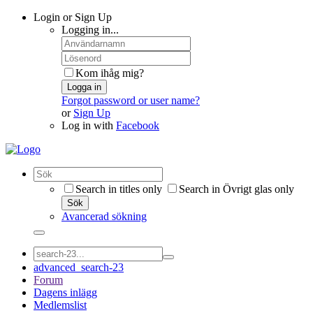
Login or Sign Up
Logging in...
Kom ihåg mig?
Logga in
Forgot password or user name?
or
Sign Up
Log in with
Facebook
Search in titles only
Search in Övrigt glas only
Sök
Avancerad sökning
advanced_search-23
Forum
Dagens inlägg
Medlemslist