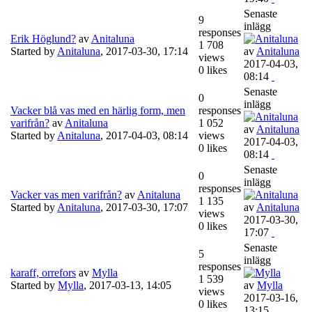
Senaste
9
inlägg
responses
Erik Höglund?
av
Anitaluna
1 708
Started by
Anitaluna
,
2017-03-30, 17:14
av
Anitaluna
views
2017-04-03,
0 likes
08:14
Senaste
0
inlägg
Vacker blå vas med en härlig form, men
responses
varifrån?
av
Anitaluna
1 052
av
Anitaluna
Started by
Anitaluna
,
2017-04-03, 08:14
views
2017-04-03,
0 likes
08:14
Senaste
0
inlägg
responses
Vacker vas men varifrån?
av
Anitaluna
1 135
Started by
Anitaluna
,
2017-03-30, 17:07
av
Anitaluna
views
2017-03-30,
0 likes
17:07
Senaste
5
inlägg
responses
karaff, orrefors
av
Mylla
1 539
Started by
Mylla
,
2017-03-13, 14:05
av
Mylla
views
2017-03-16,
0 likes
13:15