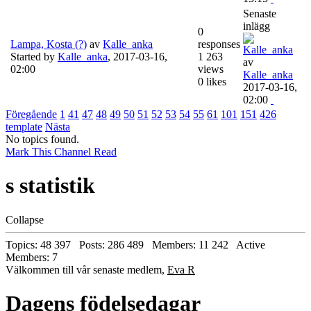
Senaste
inlägg
0
Lampa, Kosta (?)
av
Kalle_anka
responses
Started by
Kalle_anka
,
2017-03-16,
1 263
av
02:00
views
Kalle_anka
0 likes
2017-03-16,
02:00
Föregående
1
41
47
48
49
50
51
52
53
54
55
61
101
151
426
template
Nästa
No topics found.
Mark This Channel Read
s statistik
Collapse
Topics: 48 397 Posts: 286 489 Members: 11 242 Active
Members: 7
Välkommen till vår senaste medlem,
Eva R
Dagens födelsedagar