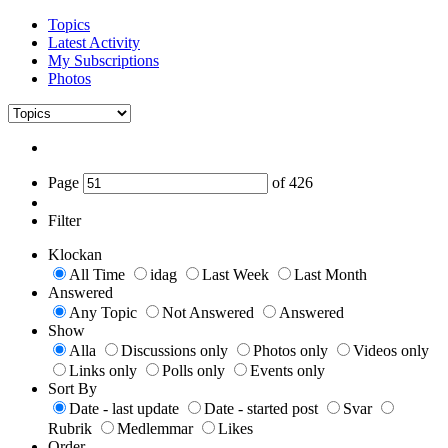
Topics
Latest Activity
My Subscriptions
Photos
Page
of
426
Filter
Klockan
All Time
idag
Last Week
Last Month
Answered
Any Topic
Not Answered
Answered
Show
Alla
Discussions only
Photos only
Videos only
Links only
Polls only
Events only
Sort By
Date - last update
Date - started post
Svar
Rubrik
Medlemmar
Likes
Order