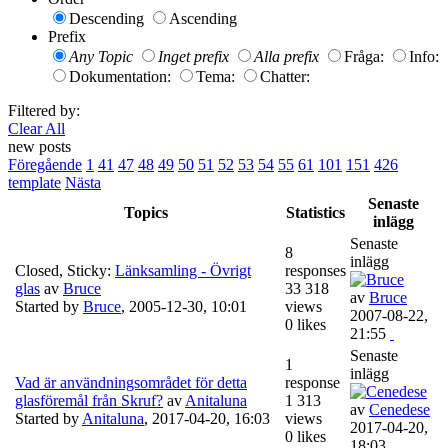
Descending
Ascending
Prefix
Any Topic
Inget prefix
Alla prefix
Fråga:
Info:
Dokumentation:
Tema:
Chatter:
Filtered by:
Clear All
new posts
Föregående
1
41
47
48
49
50
51
52
53
54
55
61
101
151
426
template
Nästa
Senaste
Topics
Statistics
inlägg
Senaste
8
inlägg
Closed, Sticky:
Länksamling - Övrigt
responses
glas
av
Bruce
33 318
av
Bruce
Started by
Bruce
,
2005-12-30, 10:01
views
2007-08-22,
0 likes
21:55
Senaste
1
inlägg
Vad är användningsområdet för detta
response
glasföremål från Skruf?
av
Anitaluna
1 313
av
Cenedese
Started by
Anitaluna
,
2017-04-20, 16:03
views
2017-04-20,
0 likes
18:03