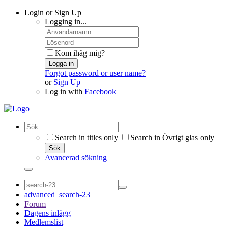
Login or Sign Up
Logging in...
Kom ihåg mig?
Logga in
Forgot password or user name?
or
Sign Up
Log in with
Facebook
Search in titles only
Search in Övrigt glas only
Sök
Avancerad sökning
advanced_search-23
Forum
Dagens inlägg
Medlemslist