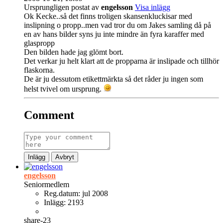
Ursprungligen postat av
engelsson
Visa inlägg
Ok Kecke..så det finns troligen skansenkluckisar med
inslipning o propp..men vad tror du om Jakes samling då på
en av hans bilder syns ju inte mindre än fyra karaffer med
glaspropp
Den bilden hade jag glömt bort.
Det verkar ju helt klart att de propparna är inslipade och tillhör
flaskorna.
De är ju dessutom etikettmärkta så det råder ju ingen som
helst tvivel om ursprung.
Comment
Inlägg
Avbryt
engelsson
Seniormedlem
Reg.datum:
jul 2008
Inlägg:
2193
share-23