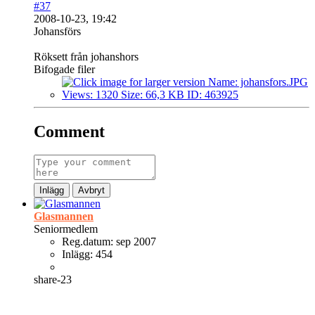
#37
2008-10-23, 19:42
Johansförs
Röksett från johanshors
Bifogade filer
Comment
Inlägg
Avbryt
Glasmannen
Seniormedlem
Reg.datum:
sep 2007
Inlägg:
454
share-23