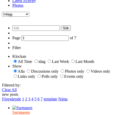
Latest Activity
Photos
Sök
Page
of
7
Filter
Klockan
All Time
idag
Last Week
Last Month
Show
Alla
Discussions only
Photos only
Videos only
Links only
Polls only
Events only
Filtered by:
Clear All
new posts
Föregående
1
2
3
4
5
6
7
template
Nästa
Surmasen