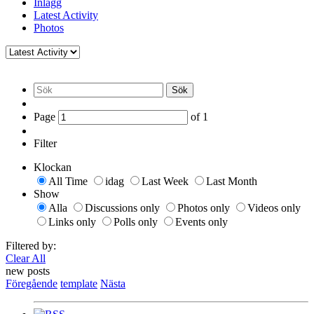
Inlägg
Latest Activity
Photos
Sök
Page
of
1
Filter
Klockan
All Time
idag
Last Week
Last Month
Show
Alla
Discussions only
Photos only
Videos only
Links only
Polls only
Events only
Filtered by:
Clear All
new posts
Föregående
template
Nästa