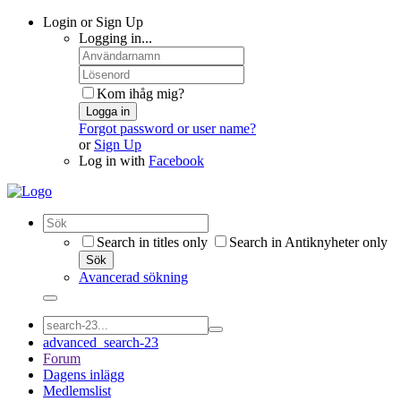
Login or Sign Up
Logging in...
Kom ihåg mig?
Logga in
Forgot password or user name?
or
Sign Up
Log in with
Facebook
Search in titles only
Search in Antiknyheter only
Sök
Avancerad sökning
advanced_search-23
Forum
Dagens inlägg
Medlemslist