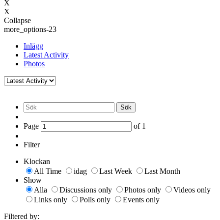
X
X
Collapse
more_options-23
Inlägg
Latest Activity
Photos
Sök
Page
of
1
Filter
Klockan
All Time
idag
Last Week
Last Month
Show
Alla
Discussions only
Photos only
Videos only
Links only
Polls only
Events only
Filtered by: