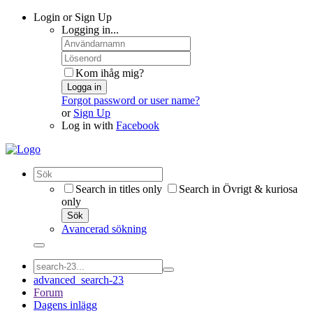
Login or Sign Up
Logging in...
Kom ihåg mig?
Logga in
Forgot password or user name?
or
Sign Up
Log in with
Facebook
Search in titles only
Search in Övrigt & kuriosa
only
Sök
Avancerad sökning
advanced_search-23
Forum
Dagens inlägg