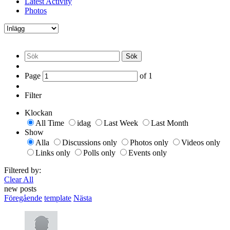
Latest Activity
Photos
Sök
Page
of
1
Filter
Klockan
All Time
idag
Last Week
Last Month
Show
Alla
Discussions only
Photos only
Videos only
Links only
Polls only
Events only
Filtered by:
Clear All
new posts
Föregående
template
Nästa