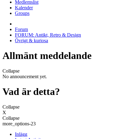
Medlemslist
Kalender
Groups
Forum
FORUM: Antikt, Retro & Design
Övrigt & kuriosa
Allmänt meddelande
Collapse
No announcement yet.
Vad är detta?
Collapse
X
Collapse
more_options-23
Inlägg