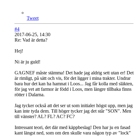
Tweet
#4
2017-06-25, 14:30
Re: Vad är detta?
Hej!
Ni är ju guld!
GAGNEF måste stämma! Det hade jag aldrig sett utan er! Det
är rimligt, på sätt och vis, för det ligger i mina trakter. Undrar
bara hur det kan ha hamnat i Loos... Jag får kolla med släkten,
för jag vet att farmor är född i Loos, men längre tillbaka finns
rötter i Dalarna.
Jag tycker också att det ser ut som initialer högst upp, men jag
kan inte tyda dem. Till höger tycker jag det står "SON". Men
till vänster? AL? FL? AC? FC?
Intressant teori, det där med käppbeslag! Den har ju en fasad
kant längst ned, som om den skulle vara någon typ av "lock"