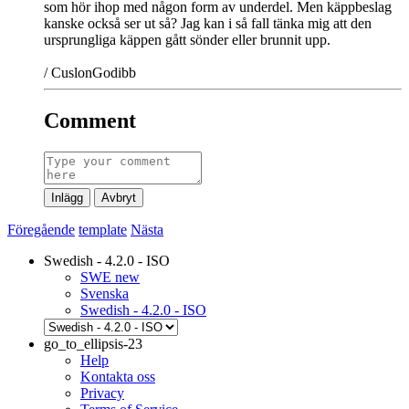
som hör ihop med någon form av underdel. Men käppbeslag
kanske också ser ut så? Jag kan i så fall tänka mig att den
ursprungliga käppen gått sönder eller brunnit upp.
/ CuslonGodibb
Comment
Inlägg
Avbryt
Föregående
template
Nästa
Swedish - 4.2.0 - ISO
SWE new
Svenska
Swedish - 4.2.0 - ISO
go_to_ellipsis-23
Help
Kontakta oss
Privacy