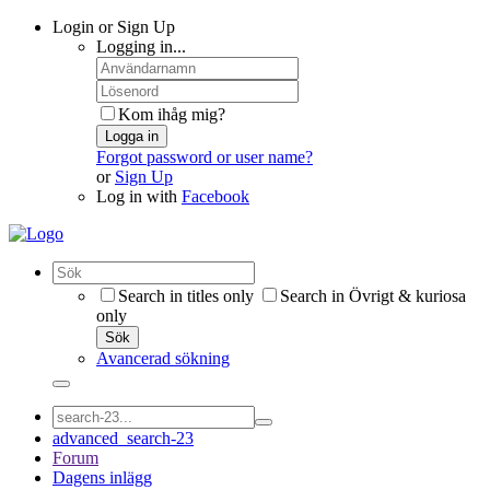
Login or Sign Up
Logging in...
Kom ihåg mig?
Logga in
Forgot password or user name?
or
Sign Up
Log in with
Facebook
Search in titles only
Search in Övrigt & kuriosa
only
Sök
Avancerad sökning
advanced_search-23
Forum
Dagens inlägg