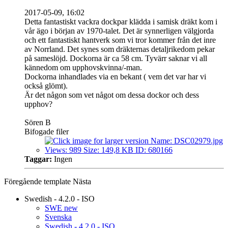
2017-05-09, 16:02
Detta fantastiskt vackra dockpar klädda i samisk dräkt kom i
vår ägo i början av 1970-talet. Det är synnerligen välgjorda
och ett fantastiskt hantverk som vi tror kommer från det inre
av Norrland. Det synes som dräkternas detaljrikedom pekar
på sameslöjd. Dockorna är ca 58 cm. Tyvärr saknar vi all
kännedom om upphovskvinna/-man.
Dockorna inhandlades via en bekant ( vem det var har vi
också glömt).
Är det någon som vet något om dessa dockor och dess
upphov?
Sören B
Bifogade filer
Taggar:
Ingen
Föregående
template
Nästa
Swedish - 4.2.0 - ISO
SWE new
Svenska
Swedish - 4.2.0 - ISO