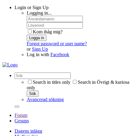
Login or Sign Up
Logging in...
Kom ihåg mig?
Logga in
Forgot password or user name?
or
Sign Up
Log in with
Facebook
Search in titles only
Search in Övrigt & kuriosa
only
Sök
Avancerad sökning
Forum
Groups
Dagens inlägg