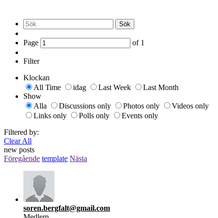
Sök
Page
of
1
Filter
Klockan
All Time
idag
Last Week
Last Month
Show
Alla
Discussions only
Photos only
Videos only
Links only
Polls only
Events only
Filtered by:
Clear All
new posts
Föregående
template
Nästa
soren.bergfalt@gmail.com
Medlem