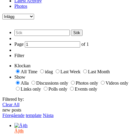
Latest Activity
Photos
Sök
Page
of
1
Filter
Klockan
All Time
idag
Last Week
Last Month
Show
Alla
Discussions only
Photos only
Videos only
Links only
Polls only
Events only
Filtered by:
Clear All
new posts
Föregående
template
Nästa
Äjth