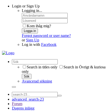
Login or Sign Up
Logging in...
Kom ihåg mig?
Logga in
Forgot password or user name?
or
Sign Up
Log in with
Facebook
Search in titles only
Search in Övrigt & kuriosa
only
Sök
Avancerad sökning
advanced_search-23
Forum
Dagens inlägg