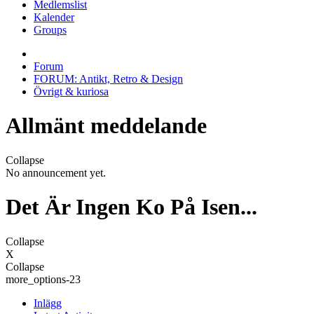
Medlemslist
Kalender
Groups
Forum
FORUM: Antikt, Retro & Design
Övrigt & kuriosa
Allmänt meddelande
Collapse
No announcement yet.
Det Är Ingen Ko På Isen...
Collapse
X
Collapse
more_options-23
Inlägg