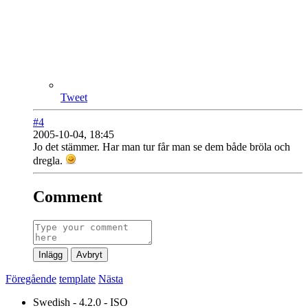
Tweet
#4
2005-10-04, 18:45
Jo det stämmer. Har man tur får man se dem både bröla och
dregla.
Comment
Inlägg
Avbryt
Föregående
template
Nästa
Swedish - 4.2.0 - ISO