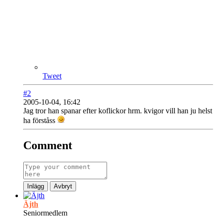
Tweet
#2
2005-10-04, 16:42
Jag tror han spanar efter koflickor hrm. kvigor vill han ju helst
ha förståss
Comment
Inlägg
Avbryt
Äjth
Seniormedlem