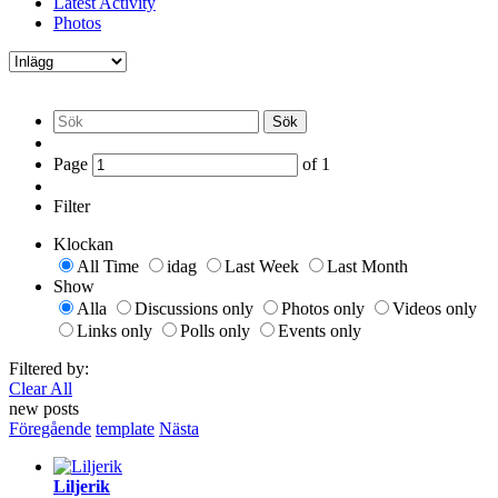
Latest Activity
Photos
Sök
Page
of
1
Filter
Klockan
All Time
idag
Last Week
Last Month
Show
Alla
Discussions only
Photos only
Videos only
Links only
Polls only
Events only
Filtered by:
Clear All
new posts
Föregående
template
Nästa
Liljerik