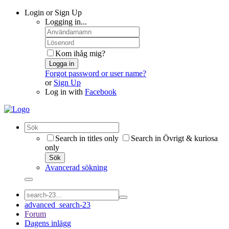
Login or Sign Up
Logging in...
Kom ihåg mig?
Logga in
Forgot password or user name?
or
Sign Up
Log in with
Facebook
Search in titles only
Search in Övrigt & kuriosa
only
Sök
Avancerad sökning
advanced_search-23
Forum
Dagens inlägg