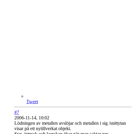
Tweet
#7
2006-11-14, 10:02
Lödningen av metallen avslöjar och metallen i sig /snittytan
visar på ett nytillverkat objekt.
Syn, intryck och kunskap ökar när man saktar ner ...