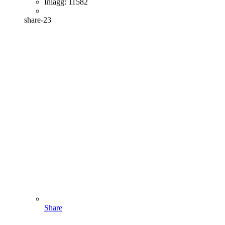
Inlägg:
11582
share-23
Share