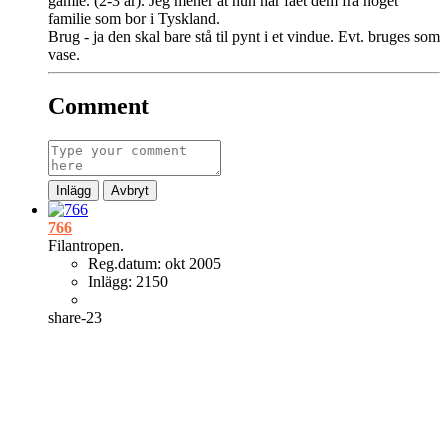
gamle. (2-3 år). Jeg mener at hun har fået dem fra noget
familie som bor i Tyskland.
Brug - ja den skal bare stå til pynt i et vindue. Evt. bruges som
vase.
Comment
Inlägg
Avbryt
766
Filantropen.
Reg.datum:
okt 2005
Inlägg:
2150
share-23