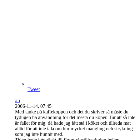
Tweet
#5
2006-11-14, 07:45
Med tanke på kaffekoppen och det du skriver så måste du
tydligen ha användning för det mesta du köper. Tur att så inte
är fallet för mig, då hade jag fått stå i köket och tillreda mat
alltid för att inte tala om hur mycket mangling och strykning
som jag inte hunnit med.
Tiden hade inte räckt till för gorånstillverkning heller.