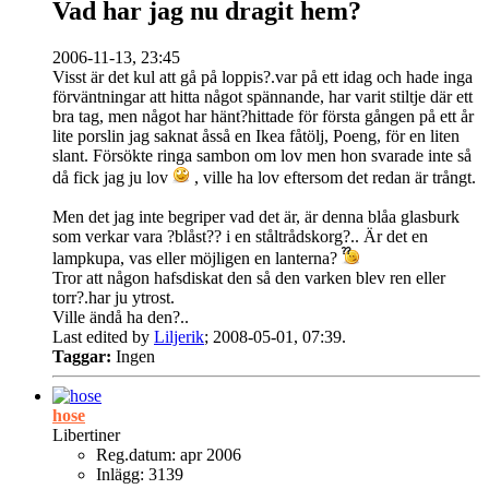
Vad har jag nu dragit hem?
2006-11-13, 23:45
Visst är det kul att gå på loppis?.var på ett idag och hade inga
förväntningar att hitta något spännande, har varit stiltje där ett
bra tag, men något har hänt?hittade för första gången på ett år
lite porslin jag saknat åsså en Ikea fåtölj, Poeng, för en liten
slant. Försökte ringa sambon om lov men hon svarade inte så
då fick jag ju lov
, ville ha lov eftersom det redan är trångt.
Men det jag inte begriper vad det är, är denna blåa glasburk
som verkar vara ?blåst?? i en ståltrådskorg?.. Är det en
lampkupa, vas eller möjligen en lanterna?
Tror att någon hafsdiskat den så den varken blev ren eller
torr?.har ju ytrost.
Ville ändå ha den?..
Last edited by
Liljerik
;
2008-05-01, 07:39
.
Taggar:
Ingen
hose
Libertiner
Reg.datum:
apr 2006
Inlägg:
3139