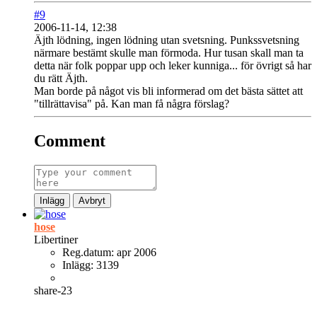
#9
2006-11-14, 12:38
Äjth lödning, ingen lödning utan svetsning. Punkssvetsning
närmare bestämt skulle man förmoda. Hur tusan skall man ta
detta när folk poppar upp och leker kunniga... för övrigt så har
du rätt Äjth.
Man borde på något vis bli informerad om det bästa sättet att
"tillrättavisa" på. Kan man få några förslag?
Comment
Inlägg
Avbryt
hose
Libertiner
Reg.datum:
apr 2006
Inlägg:
3139
share-23