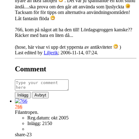
nyare än Ikea fåtöljen
. Det var ju spännande en kort stund
ändå....ska prova om den går att använda som ljuslyckta
Tacksam för för tipps om alternativa användningsområden!
Låt fantasin flöda
766, kom på något att ha den till! Lördagsgroggen kanske??
Räcker med bara en liten då...
(hose, här visar vi upp det yppersta av antikviteter
)
Last edited by
Liljerik
;
2006-11-14, 07:24
.
Comment
Inlägg
Avbryt
766
Filantropen.
Reg.datum:
okt 2005
Inlägg:
2150
share-23