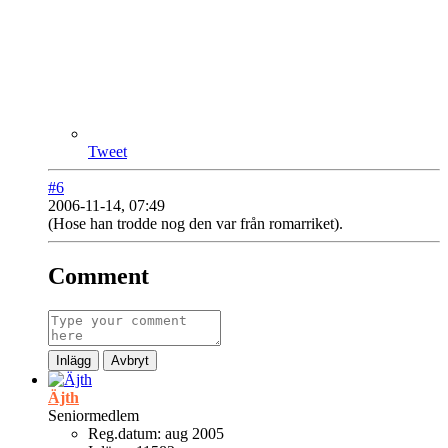
Tweet
#6
2006-11-14, 07:49
(Hose han trodde nog den var från romarriket).
Comment
Inlägg
Avbryt
Äjth
Seniormedlem
Reg.datum:
aug 2005