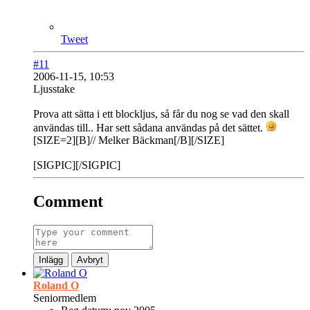
Tweet
#11
2006-11-15, 10:53
Ljusstake
Prova att sätta i ett blockljus, så får du nog se vad den skall
användas till.. Har sett sådana användas på det sättet.
[SIZE=2][B]// Melker Bäckman[/B][/SIZE]
[SIGPIC][/SIGPIC]
Comment
Inlägg
Avbryt
Roland O
Seniormedlem