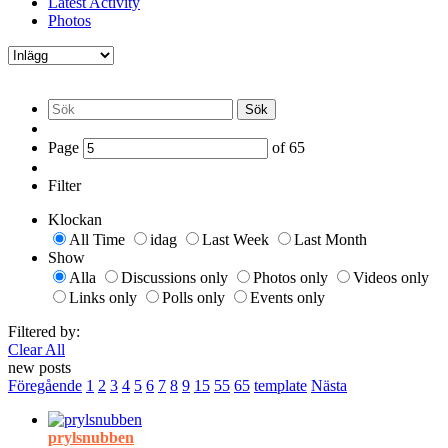
Latest Activity
Photos
Sök
Page
of
65
Filter
Klockan
All Time
idag
Last Week
Last Month
Show
Alla
Discussions only
Photos only
Videos only
Links only
Polls only
Events only
Filtered by:
Clear All
new posts
Föregående
1
2
3
4
5
6
7
8
9
15
55
65
template
Nästa
prylsnubben