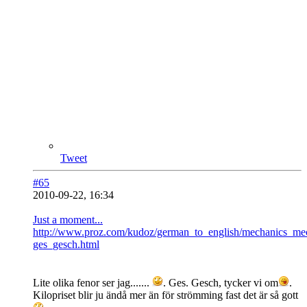
Tweet
#65
2010-09-22, 16:34
Just a moment...
http://www.proz.com/kudoz/german_to_english/mechanics_me
ges_gesch.html
Lite olika fenor ser jag.......
. Ges. Gesch, tycker vi om
.
Kilopriset blir ju ändå mer än för strömming fast det är så gott