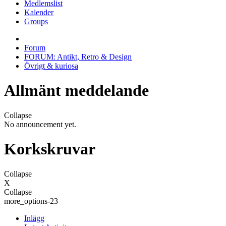
Medlemslist
Kalender
Groups
Forum
FORUM: Antikt, Retro & Design
Övrigt & kuriosa
Allmänt meddelande
Collapse
No announcement yet.
Korkskruvar
Collapse
X
Collapse
more_options-23
Inlägg