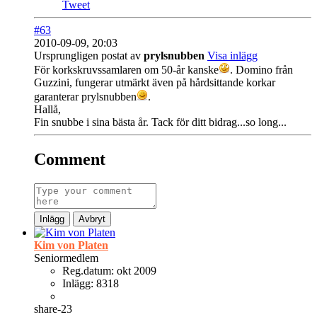
Tweet
#63
2010-09-09, 20:03
Ursprungligen postat av
prylsnubben
Visa inlägg
För korkskruvssamlaren om 50-år kanske
. Domino från
Guzzini, fungerar utmärkt även på hårdsittande korkar
garanterar prylsnubben
.
Hallå,
Fin snubbe i sina bästa år. Tack för ditt bidrag...so long...
Comment
Inlägg
Avbryt
Kim von Platen
Seniormedlem
Reg.datum:
okt 2009
Inlägg:
8318
share-23