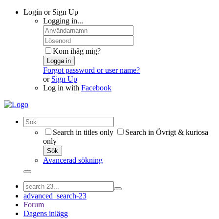
Login or Sign Up
Logging in...
Kom ihåg mig?
Logga in
Forgot password or user name?
or
Sign Up
Log in with
Facebook
Search in titles only
Search in Övrigt & kuriosa
only
Sök
Avancerad sökning
advanced_search-23
Forum
Dagens inlägg