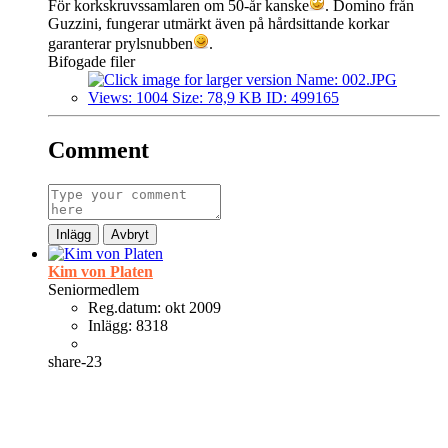
För korkskruvssamlaren om 50-år kanske
. Domino från
Guzzini, fungerar utmärkt även på hårdsittande korkar
garanterar prylsnubben
.
Bifogade filer
Comment
Inlägg
Avbryt
Kim von Platen
Seniormedlem
Reg.datum:
okt 2009
Inlägg:
8318
share-23