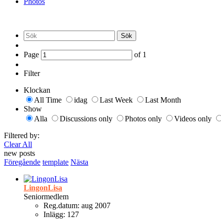
Photos
Sök
Page
of
1
Filter
Klockan
All Time
idag
Last Week
Last Month
Show
Alla
Discussions only
Photos only
Videos only
Filtered by:
Clear All
new posts
Föregående
template
Nästa
LingonLisa
Seniormedlem
Reg.datum:
aug 2007
Inlägg:
127