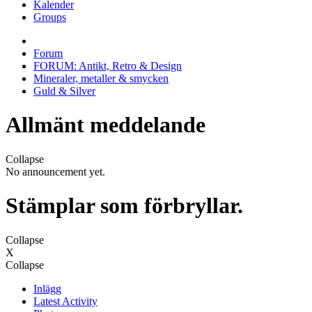
Kalender
Groups
Forum
FORUM: Antikt, Retro & Design
Mineraler, metaller & smycken
Guld & Silver
Allmänt meddelande
Collapse
No announcement yet.
Stämplar som förbryllar.
Collapse
X
Collapse
Inlägg
Latest Activity