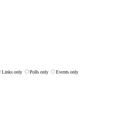
Links only
Polls only
Events only