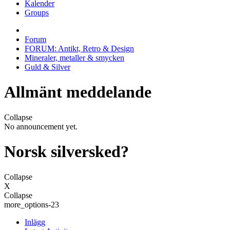
Kalender
Groups
Forum
FORUM: Antikt, Retro & Design
Mineraler, metaller & smycken
Guld & Silver
Allmänt meddelande
Collapse
No announcement yet.
Norsk silversked?
Collapse
X
Collapse
more_options-23
Inlägg