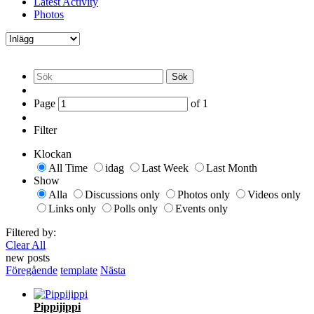
Latest Activity
Photos
Sök
Page
of
1
Filter
Klockan
All Time
idag
Last Week
Last Month
Show
Alla
Discussions only
Photos only
Videos only
Links only
Polls only
Events only
Filtered by:
Clear All
new posts
Föregående
template
Nästa
Pippijippi