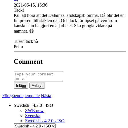
2021-06-15, 16:36
Tack!
Kul att höra att det Dalarnas landskapsblomma. Då blir det en
fin present till släkten där. Och tack för tipset på vem som
kanske kan ha gjort emaljarbetet. Ska googla vidare på
namnet. 😊
Tusen tack 🌸
Petra
Comment
Inlägg
Avbryt
Föregående
template
Nästa
Swedish - 4.2.0 - ISO
SWE new
Svenska
Swedish - 4.2.0 - ISO