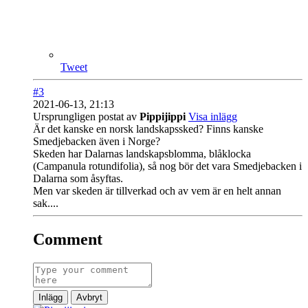
Tweet
#3
2021-06-13, 21:13
Ursprungligen postat av
Pippijippi
Visa inlägg
Är det kanske en norsk landskapssked? Finns kanske
Smedjebacken även i Norge?
Skeden har Dalarnas landskapsblomma, blåklocka
(Campanula rotundifolia), så nog bör det vara Smedjebacken i
Dalarna som åsyftas.
Men var skeden är tillverkad och av vem är en helt annan
sak....
Comment
Inlägg
Avbryt