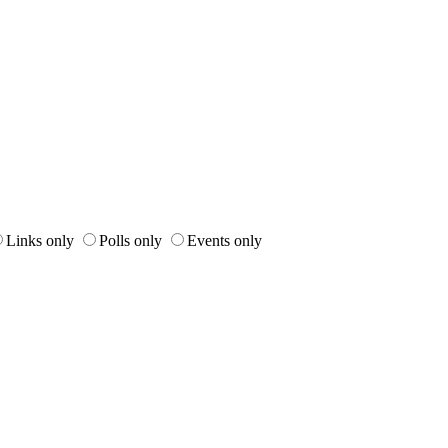
Links only
Polls only
Events only