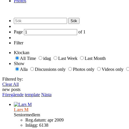
Photos
Sök
Page
of
1
Filter
Klockan
All Time
idag
Last Week
Last Month
Show
Alla
Discussions only
Photos only
Videos only
Filtered by:
Clear All
new posts
Föregående
template
Nästa
Lars M
Seniormedlem
Reg.datum:
apr 2009
Inlägg:
6138