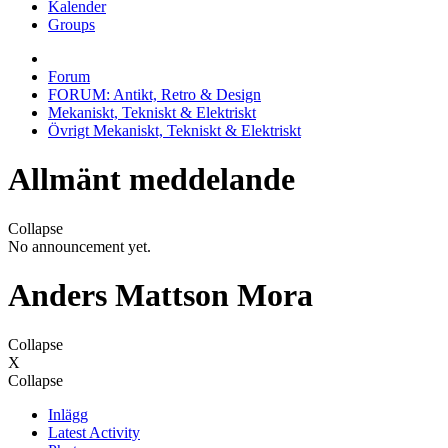
Kalender
Groups
Forum
FORUM: Antikt, Retro & Design
Mekaniskt, Tekniskt & Elektriskt
Övrigt Mekaniskt, Tekniskt & Elektriskt
Allmänt meddelande
Collapse
No announcement yet.
Anders Mattson Mora
Collapse
X
Collapse
Inlägg
Latest Activity