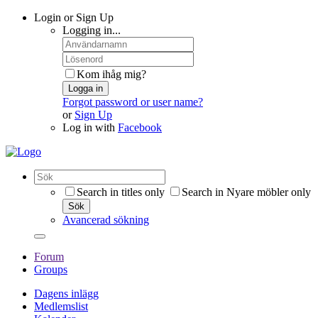
Login or Sign Up
Logging in...
Kom ihåg mig?
Logga in
Forgot password or user name?
or
Sign Up
Log in with
Facebook
Search in titles only
Search in Nyare möbler only
Sök
Avancerad sökning
Forum
Groups
Dagens inlägg
Medlemslist