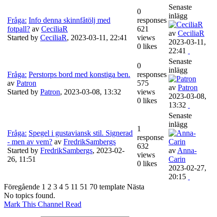
Senaste
0
inlägg
Fråga:
Info denna skinnfåtölj med
responses
fotpall?
av
CeciliaR
621
av
CeciliaR
Started by
CeciliaR
,
2023-03-11, 22:41
views
2023-03-11,
0 likes
22:41
Senaste
0
inlägg
Fråga:
Perstorps bord med konstiga ben.
responses
av
Patron
575
av
Patron
Started by
Patron
,
2023-03-08, 13:32
views
2023-03-08,
0 likes
13:32
Senaste
inlägg
1
Fråga:
Spegel i gustaviansk stil. Signerad
response
- men av vem?
av
FredrikSambergs
632
Started by
FredrikSambergs
,
2023-02-
av
Anna-
views
26, 11:51
Carin
0 likes
2023-02-27,
20:15
Föregående
1
2
3
4
5
11
51
70
template
Nästa
No topics found.
Mark This Channel Read