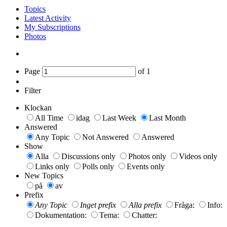
Topics
Latest Activity
My Subscriptions
Photos
Page
of
1
Filter
Klockan
All Time
idag
Last Week
Last Month
Answered
Any Topic
Not Answered
Answered
Show
Alla
Discussions only
Photos only
Videos only
Links only
Polls only
Events only
New Topics
på
av
Prefix
Any Topic
Inget prefix
Alla prefix
Fråga:
Info:
Dokumentation:
Tema:
Chatter: