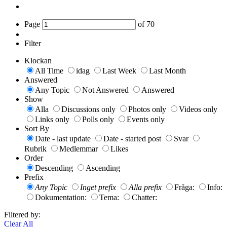
Page
of
70
Filter
Klockan
All Time
idag
Last Week
Last Month
Answered
Any Topic
Not Answered
Answered
Show
Alla
Discussions only
Photos only
Videos only
Links only
Polls only
Events only
Sort By
Date - last update
Date - started post
Svar
Rubrik
Medlemmar
Likes
Order
Descending
Ascending
Prefix
Any Topic
Inget prefix
Alla prefix
Fråga:
Info:
Dokumentation:
Tema:
Chatter:
Filtered by:
Clear All