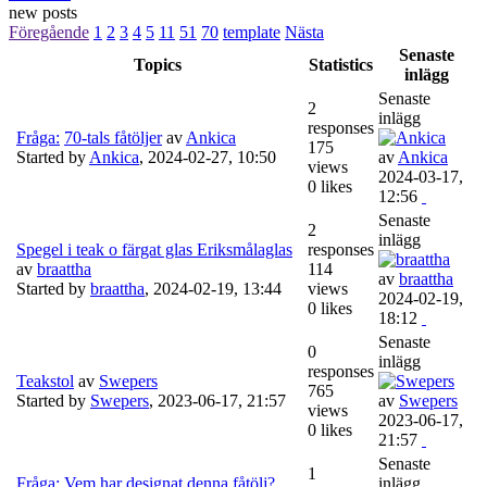
new posts
Föregående
1
2
3
4
5
11
51
70
template
Nästa
Senaste
Topics
Statistics
inlägg
Senaste
2
inlägg
responses
Fråga:
70-tals fåtöljer
av
Ankica
175
Started by
Ankica
,
2024-02-27, 10:50
av
Ankica
views
2024-03-17,
0 likes
12:56
Senaste
2
inlägg
Spegel i teak o färgat glas Eriksmålaglas
responses
av
braattha
114
av
braattha
Started by
braattha
,
2024-02-19, 13:44
views
2024-02-19,
0 likes
18:12
Senaste
0
inlägg
responses
Teakstol
av
Swepers
765
Started by
Swepers
,
2023-06-17, 21:57
av
Swepers
views
2023-06-17,
0 likes
21:57
Senaste
1
Fråga:
Vem har designat denna fåtölj?
inlägg