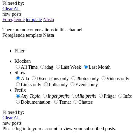
Filtered by:
Clear All
new posts
Föregående
template
Nästa
There are no conversations in this channel.
Föregående
template
Nästa
Filter
Klockan
All Time
idag
Last Week
Last Month
Show
Alla
Discussions only
Photos only
Videos only
Links only
Polls only
Events only
Prefix
Any Topic
Inget prefix
Alla prefix
Fråga:
Info:
Dokumentation:
Tema:
Chatter:
Filtered by:
Clear All
new posts
Please log in to your account to view your subscribed posts.