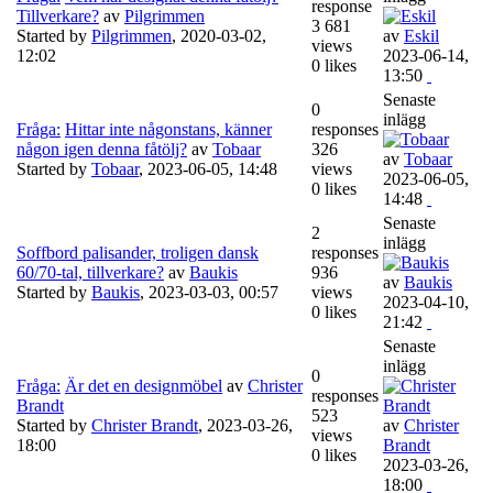
response
Tillverkare?
av
Pilgrimmen
3 681
Started by
Pilgrimmen
,
2020-03-02,
av
Eskil
views
12:02
2023-06-14,
0 likes
13:50
Senaste
0
inlägg
Fråga:
Hittar inte någonstans, känner
responses
någon igen denna fåtölj?
av
Tobaar
326
av
Tobaar
Started by
Tobaar
,
2023-06-05, 14:48
views
2023-06-05,
0 likes
14:48
Senaste
2
inlägg
Soffbord palisander, troligen dansk
responses
60/70-tal, tillverkare?
av
Baukis
936
av
Baukis
Started by
Baukis
,
2023-03-03, 00:57
views
2023-04-10,
0 likes
21:42
Senaste
inlägg
0
Fråga:
Är det en designmöbel
av
Christer
responses
Brandt
523
Started by
Christer Brandt
,
2023-03-26,
av
Christer
views
18:00
Brandt
0 likes
2023-03-26,
18:00