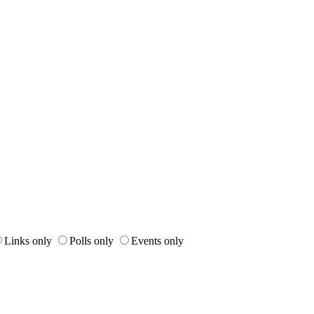
Links only
Polls only
Events only