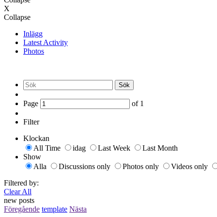
X
Collapse
Inlägg
Latest Activity
Photos
Sök
Page
of
1
Filter
Klockan
All Time
idag
Last Week
Last Month
Show
Alla
Discussions only
Photos only
Videos only
Filtered by:
Clear All
new posts
Föregående
template
Nästa