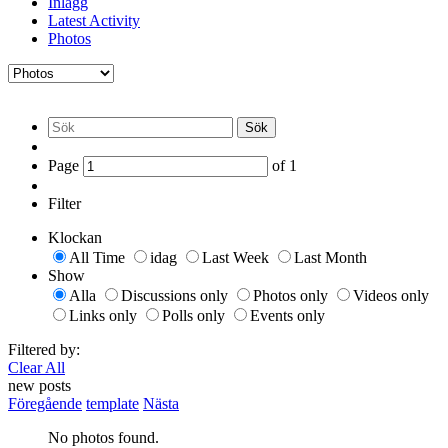
Inlägg
Latest Activity
Photos
Sök
Page
of
1
Filter
Klockan
All Time
idag
Last Week
Last Month
Show
Alla
Discussions only
Photos only
Videos only
Links only
Polls only
Events only
Filtered by:
Clear All
new posts
Föregående
template
Nästa
No photos found.