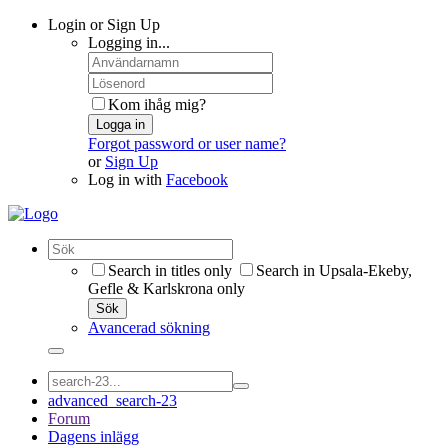
Login or Sign Up
Logging in...
Kom ihåg mig?
Logga in
Forgot password or user name?
or
Sign Up
Log in with
Facebook
Search in titles only
Search in Upsala-Ekeby,
Gefle & Karlskrona only
Sök
Avancerad sökning
advanced_search-23
Forum
Dagens inlägg