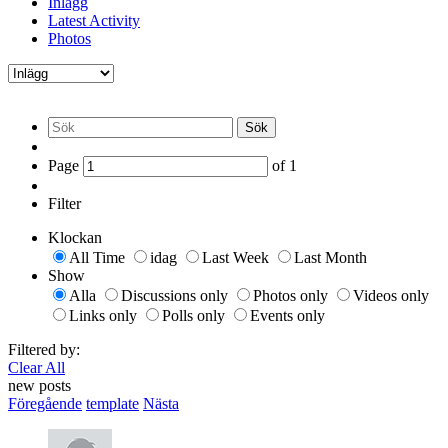
Inlägg
Latest Activity
Photos
Sök
Page
of
1
Filter
Klockan
All Time
idag
Last Week
Last Month
Show
Alla
Discussions only
Photos only
Videos only
Links only
Polls only
Events only
Filtered by:
Clear All
new posts
Föregående
template
Nästa