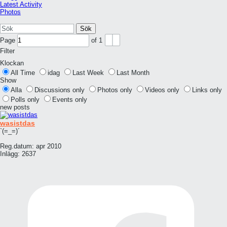
Latest Activity
Photos
Sök
Page
of
1
Filter
Klockan
All Time
idag
Last Week
Last Month
Show
Alla
Discussions only
Photos only
Videos only
Links only
Polls only
Events only
new posts
wasistdas
`(=_=)´
Reg.datum:
apr 2010
Inlägg:
2637