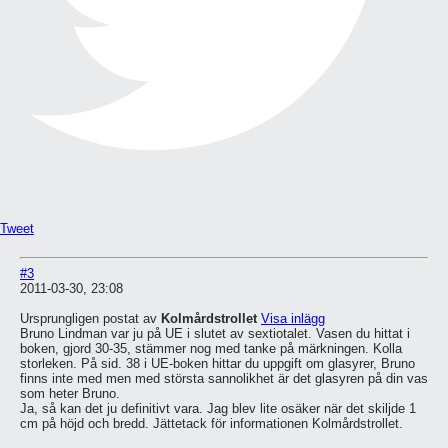
Tweet
#3
2011-03-30, 23:08
Ursprungligen postat av
Kolmårdstrollet
Visa inlägg
Bruno Lindman var ju på UE i slutet av sextiotalet. Vasen du hittat i
boken, gjord 30-35, stämmer nog med tanke på märkningen. Kolla
storleken. På sid. 38 i UE-boken hittar du uppgift om glasyrer, Bruno
finns inte med men med största sannolikhet är det glasyren på din vas
som heter Bruno.
Ja, så kan det ju definitivt vara. Jag blev lite osäker när det skiljde 1
cm på höjd och bredd. Jättetack för informationen Kolmårdstrollet.