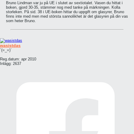
Bruno Lindman var ju på UE i slutet av sextiotalet. Vasen du hittat i
boken, gjord 30-35, stämmer nog med tanke på märkningen. Kolla
storleken. På sid. 38 i UE-boken hittar du uppgift om glasyrer, Bruno
finns inte med men med största sannolikhet är det glasyren på din vas
som heter Bruno.
wasistdas
`(=_=)´
Reg.datum:
apr 2010
Inlägg:
2637