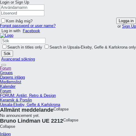
Login or Sign Up
Logga in
Kom ihåg mig?
Forgot password or user name?
or
Sign Up
Log in with
Facebook
Search in titles only
Search in Upsala-Ekeby, Gefle & Karlskrona only
Sök
Avancerad sökning
Forum
Groups
Dagens inlägg
Medlemslist
Kalender
Forum
FORUM: Antikt, Retro & Design
Keramik & Porslin
Upsala-Ekeby, Gefle & Karlskrona
Allmänt meddelande
Collapse
No announcement yet.
Bruno Lindman UE 2212
Collapse
Collapse
Inlägg