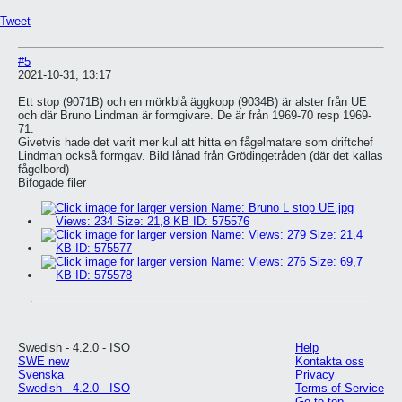
Tweet
#5
2021-10-31, 13:17
Ett stop (9071B) och en mörkblå äggkopp (9034B) är alster från UE
och där Bruno Lindman är formgivare. De är från 1969-70 resp 1969-
71.
Givetvis hade det varit mer kul att hitta en fågelmatare som driftchef
Lindman också formgav. Bild lånad från Grödingetråden (där det kallas
fågelbord)
Bifogade filer
Swedish - 4.2.0 - ISO
Help
SWE new
Kontakta oss
Svenska
Privacy
Swedish - 4.2.0 - ISO
Terms of Service
Go to top