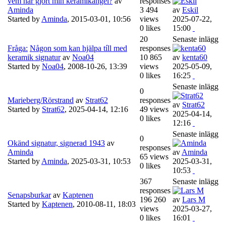
vem har gjort min keramikängel?
av
responses
Aminda
3 494
av
Eskil
Started by
Aminda
,
2015-03-01, 10:56
views
2025-07-22,
0 likes
15:00
20
Senaste inlägg
Fråga:
Någon som kan hjälpa tíll med
responses
keramik signatur
av
Noa04
10 865
av
kenta60
Started by
Noa04
,
2008-10-26, 13:39
views
2025-05-09,
0 likes
16:25
Senaste inlägg
0
Marieberg/Rörstrand
av
Strat62
responses
av
Strat62
Started by
Strat62
,
2025-04-14, 12:16
49 views
2025-04-14,
0 likes
12:16
Senaste inlägg
0
Okänd signatur, signerad 1943
av
responses
Aminda
av
Aminda
65 views
Started by
Aminda
,
2025-03-31, 10:53
2025-03-31,
0 likes
10:53
367
Senaste inlägg
responses
Senapsburkar
av
Kaptenen
196 260
av
Lars M
Started by
Kaptenen
,
2010-08-11, 18:03
views
2025-03-27,
0 likes
16:01