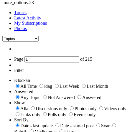
more_options-23
Topics
Latest Activity
My Subscriptions
Photos
Page
of
215
Filter
Klockan
All Time
idag
Last Week
Last Month
Answered
Any Topic
Not Answered
Answered
Show
Alla
Discussions only
Photos only
Videos only
Links only
Polls only
Events only
Sort By
Date - last update
Date - started post
Svar
Rubrik
Medlemmar
Likes