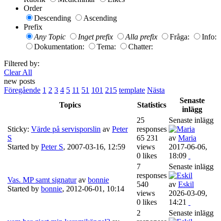
Order
Descending
Ascending
Prefix
Any Topic
Inget prefix
Alla prefix
Fråga:
Info:
Dokumentation:
Tema:
Chatter:
Filtered by:
Clear All
new posts
Föregående
1
2
3
4
5
11
51
101
215
template
Nästa
Senaste
Topics
Statistics
inlägg
25
Senaste inlägg
Sticky:
Värde på servisporslin
av
Peter
responses
S
65 231
av
Maria
Started by
Peter S
,
2007-03-16, 12:59
views
2017-06-06,
0 likes
18:09
7
Senaste inlägg
responses
Vas. MP samt signatur
av
bonnie
540
av
Eskil
Started by
bonnie
,
2012-06-01, 10:14
views
2026-03-09,
0 likes
14:21
2
Senaste inlägg