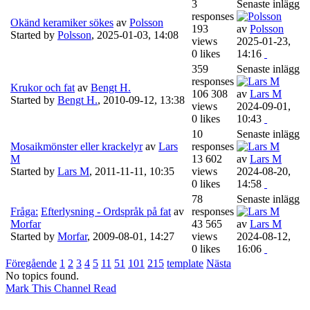
3
Senaste inlägg
responses
Okänd keramiker sökes
av
Polsson
193
av
Polsson
Started by
Polsson
,
2025-01-03, 14:08
views
2025-01-23,
0 likes
14:16
359
Senaste inlägg
responses
Krukor och fat
av
Bengt H.
106 308
av
Lars M
Started by
Bengt H.
,
2010-09-12, 13:38
views
2024-09-01,
0 likes
10:43
10
Senaste inlägg
Mosaikmönster eller krackelyr
av
Lars
responses
M
13 602
av
Lars M
Started by
Lars M
,
2011-11-11, 10:35
views
2024-08-20,
0 likes
14:58
78
Senaste inlägg
Fråga:
Efterlysning - Ordspråk på fat
av
responses
Morfar
43 565
av
Lars M
Started by
Morfar
,
2009-08-01, 14:27
views
2024-08-12,
0 likes
16:06
Föregående
1
2
3
4
5
11
51
101
215
template
Nästa
No topics found.
Mark This Channel Read