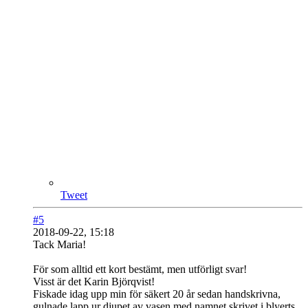
Tweet
#5
2018-09-22, 15:18
Tack Maria!
För som alltid ett kort bestämt, men utförligt svar!
Visst är det Karin Björqvist!
Fiskade idag upp min för säkert 20 år sedan handskrivna,
gulnade lapp ur djupet av vasen med namnet skrivet i blyerts.