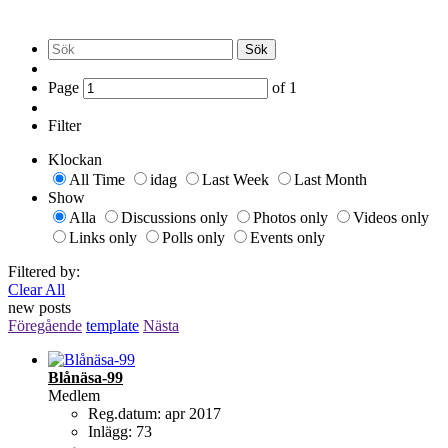
Sök
Page
of
1
Filter
Klockan
All Time
idag
Last Week
Last Month
Show
Alla
Discussions only
Photos only
Videos only
Links only
Polls only
Events only
Filtered by:
Clear All
new posts
Föregående
template
Nästa
Blånäsa-99
Medlem
Reg.datum:
apr 2017
Inlägg:
73