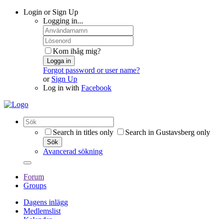
Login or Sign Up
Logging in...
Kom ihåg mig?
Logga in
Forgot password or user name?
or
Sign Up
Log in with
Facebook
Search in titles only
Search in Gustavsberg only
Sök
Avancerad sökning
Forum
Groups
Dagens inlägg
Medlemslist