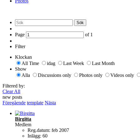
Photos
Sök
Page
of
1
Filter
Klockan
All Time
idag
Last Week
Last Month
Show
Alla
Discussions only
Photos only
Videos only
Filtered by:
Clear All
new posts
Föregående
template
Nästa
Birgitta
Medlem
Reg.datum:
feb 2007
Inlägg:
60