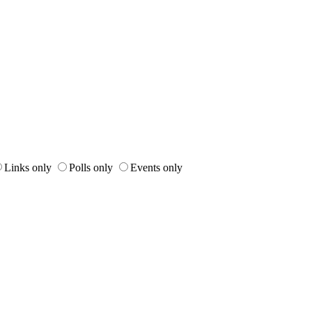
Links only
Polls only
Events only