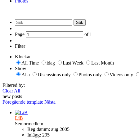
Photos
Sök
Page
of
1
Filter
Klockan
All Time
idag
Last Week
Last Month
Show
Alla
Discussions only
Photos only
Videos only
Filtered by:
Clear All
new posts
Föregående
template
Nästa
LiB
Seniormedlem
Reg.datum:
aug 2005
Inlägg:
295