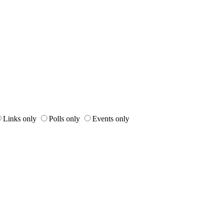
Links only
Polls only
Events only