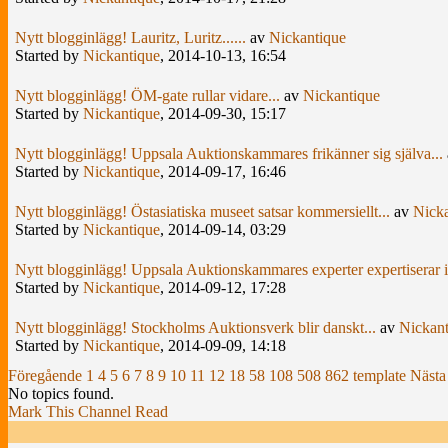
Nytt blogginlägg! Lauritz, Luritz......
av
Nickantique
Started by
Nickantique
,
2014-10-13, 16:54
Nytt blogginlägg! ÖM-gate rullar vidare...
av
Nickantique
Started by
Nickantique
,
2014-09-30, 15:17
Nytt blogginlägg! Uppsala Auktionskammares frikänner sig själva...
Started by
Nickantique
,
2014-09-17, 16:46
Nytt blogginlägg! Östasiatiska museet satsar kommersiellt...
av
Nicka
Started by
Nickantique
,
2014-09-14, 03:29
Nytt blogginlägg! Uppsala Auktionskammares experter expertiserar 
Started by
Nickantique
,
2014-09-12, 17:28
Nytt blogginlägg! Stockholms Auktionsverk blir danskt...
av
Nickant
Started by
Nickantique
,
2014-09-09, 14:18
Föregående
1
4
5
6
7
8
9
10
11
12
18
58
108
508
862
template
Nästa
No topics found.
Mark This Channel Read