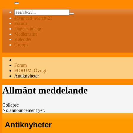
advanced_search-23
Forum
Dagens inlägg
Medlemslist
Kalender
Groups
Forum
FORUM: Övrigt
Antiknyheter
Allmänt meddelande
Collapse
No announcement yet.
Antiknyheter