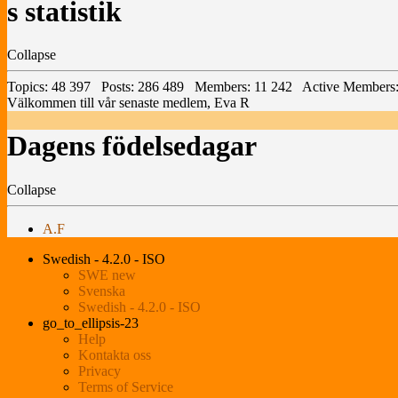
s statistik
Collapse
Topics: 48 397 Posts: 286 489 Members: 11 242 Active Members:
Välkommen till vår senaste medlem,
Eva R
Dagens födelsedagar
Collapse
A.F
Swedish - 4.2.0 - ISO
SWE new
Svenska
Swedish - 4.2.0 - ISO
go_to_ellipsis-23
Help
Kontakta oss
Privacy
Terms of Service