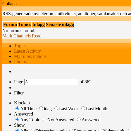
Collapse
RSS-genererade nyheter om antikviteter, auktioner, samlarsaker och a
Forum
Topics
Inlägg
Senaste inlägg
No forums found.
Mark Channels Read
Topics
Latest Activity
My Subscriptions
Photos
Page
of
862
Filter
Klockan
All Time
idag
Last Week
Last Month
Answered
Any Topic
Not Answered
Answered
Show
Alla
Discussions only
Photos only
Videos only