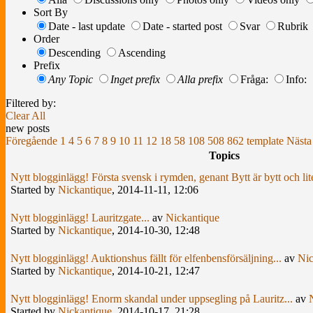
Sort By
Date - last update
Date - started post
Svar
Rubrik
Order
Descending
Ascending
Prefix
Any Topic
Inget prefix
Alla prefix
Fråga:
Info:
Filtered by:
Clear All
new posts
Föregående
1
4
5
6
7
8
9
10
11
12
18
58
108
508
862
template
Nästa
Topics
Nytt blogginlägg! Första svensk i rymden, genant Bytt är bytt och lite
Started by
Nickantique
,
2014-11-11, 12:06
Nytt blogginlägg! Lauritzgate...
av
Nickantique
Started by
Nickantique
,
2014-10-30, 12:48
Nytt blogginlägg! Auktionshus fällt för elfenbensförsäljning...
av
Nic
Started by
Nickantique
,
2014-10-21, 12:47
Nytt blogginlägg! Enorm skandal under uppsegling på Lauritz...
av
Started by
Nickantique
,
2014-10-17, 21:28