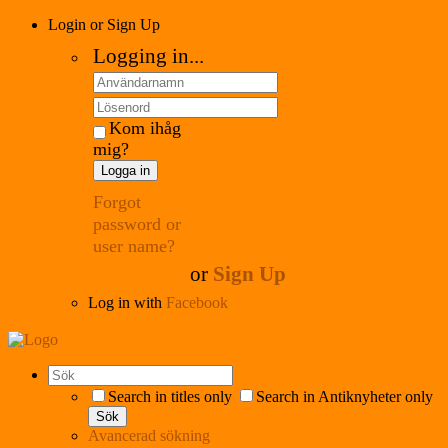
Login or Sign Up
Logging in...
Kom ihåg
mig?
Logga in
Forgot
password or
user name?
or
Sign Up
Log in with
Facebook
Search in titles only
Search in Antiknyheter only
Sök
Avancerad sökning