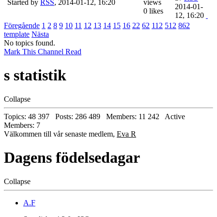
Started by
RSS
,
2014-01-12, 16:20
views
2014-01-
0 likes
12, 16:20
Föregående
1
2
8
9
10
11
12
13
14
15
16
22
62
112
512
862
template
Nästa
No topics found.
Mark This Channel Read
s statistik
Collapse
Topics: 48 397 Posts: 286 489 Members: 11 242 Active
Members: 7
Välkommen till vår senaste medlem,
Eva R
Dagens födelsedagar
Collapse
A.F