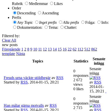
Rubrik
Medlemmar
Likes
Order
Descending
Ascending
Prefix
Any Topic
Inget prefix
Alla prefix
Fråga:
Info:
Dokumentation:
Tema:
Chatter:
Filtered by:
Clear All
new posts
Föregående
1
2
8
9
10
11
12
13
14
15
16
22
62
112
512
862
template
Nästa
Senaste
Topics
Statistics
inlägg
Senaste
0
inlägg
responses
Freuds urna väckte stöldbegär
av
RSS
2 672
Started by
RSS
,
2014-01-15, 20:21
av
RSS
views
2014-01-
0 likes
15, 20:21
Senaste
0
inlägg
responses
Han målar gärna motvalls
av
RSS
2 715
Started by
RSS
,
2014-01-15, 20:21
av
RSS