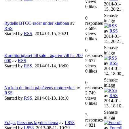
views
2014-01-
0 likes
15, 20:21
Senaste
0
inlägg
Rydells BTCC-racer under klubban
av
responses
RSS
2 689
av
RSS
Started by
RSS
,
2014-01-15, 20:21
views
2014-01-
0 likes
15, 20:21
Senaste
0
inlägg
Konditoriglaset till salu - ägaren vill ha 200
responses
000
av
RSS
2 677
av
RSS
Started by
RSS
,
2014-01-14, 18:00
views
2014-01-
0 likes
14, 18:00
Senaste
0
inlägg
Nu kan du buda på påvens motorcykel
av
responses
RSS
2 749
av
RSS
Started by
RSS
,
2014-01-13, 18:10
views
2014-01-
0 likes
13, 18:10
Senaste
3
inlägg
responses
Fråga:
Perssons kryddschema
av
L858
4 821
Started by
L858
,
2013-08-11, 10:29
av
Fneroll