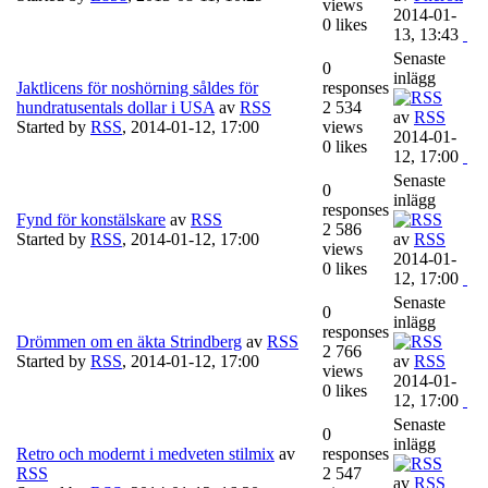
views
2014-01-
0 likes
13, 13:43
Senaste
0
inlägg
Jaktlicens för noshörning såldes för
responses
hundratusentals dollar i USA
av
RSS
2 534
av
RSS
Started by
RSS
,
2014-01-12, 17:00
views
2014-01-
0 likes
12, 17:00
Senaste
0
inlägg
responses
Fynd för konstälskare
av
RSS
2 586
Started by
RSS
,
2014-01-12, 17:00
av
RSS
views
2014-01-
0 likes
12, 17:00
Senaste
0
inlägg
responses
Drömmen om en äkta Strindberg
av
RSS
2 766
Started by
RSS
,
2014-01-12, 17:00
av
RSS
views
2014-01-
0 likes
12, 17:00
Senaste
0
inlägg
Retro och modernt i medveten stilmix
av
responses
RSS
2 547
av
RSS