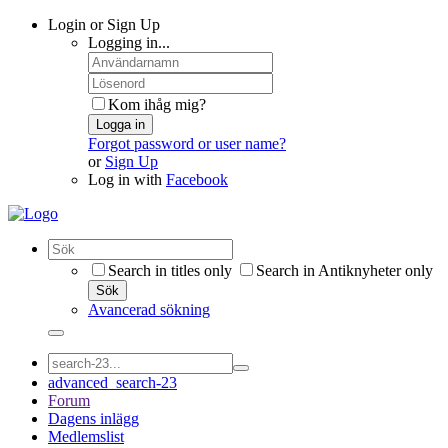
Login or Sign Up
Logging in...
Kom ihåg mig?
Logga in
Forgot password or user name?
or
Sign Up
Log in with
Facebook
Search in titles only
Search in Antiknyheter only
Sök
Avancerad sökning
advanced_search-23
Forum
Dagens inlägg
Medlemslist