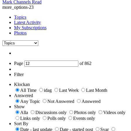
Mark Channels Read
more_options-23
Topics
Latest Activity
My Subscriptions
Photos
Page
of
862
Filter
Klockan
All Time
idag
Last Week
Last Month
Answered
Any Topic
Not Answered
Answered
Show
Alla
Discussions only
Photos only
Videos only
Links only
Polls only
Events only
Sort By
Date - last update
Date - started post
Svar