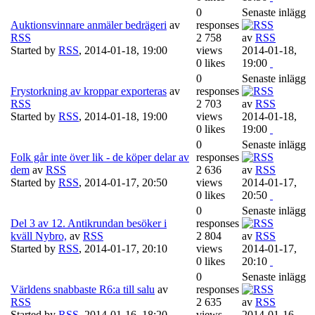
0
Senaste inlägg
Auktionsvinnare anmäler bedrägeri
av
responses
RSS
2 758
av
RSS
Started by
RSS
,
2014-01-18, 19:00
views
2014-01-18,
0 likes
19:00
0
Senaste inlägg
Frystorkning av kroppar exporteras
av
responses
RSS
2 703
av
RSS
Started by
RSS
,
2014-01-18, 19:00
views
2014-01-18,
0 likes
19:00
0
Senaste inlägg
Folk går inte över lik - de köper delar av
responses
dem
av
RSS
2 636
av
RSS
Started by
RSS
,
2014-01-17, 20:50
views
2014-01-17,
0 likes
20:50
0
Senaste inlägg
Del 3 av 12. Antikrundan besöker i
responses
kväll Nybro,
av
RSS
2 804
av
RSS
Started by
RSS
,
2014-01-17, 20:10
views
2014-01-17,
0 likes
20:10
0
Senaste inlägg
Världens snabbaste R6:a till salu
av
responses
RSS
2 635
av
RSS
Started by
RSS
,
2014-01-16, 18:20
views
2014-01-16,