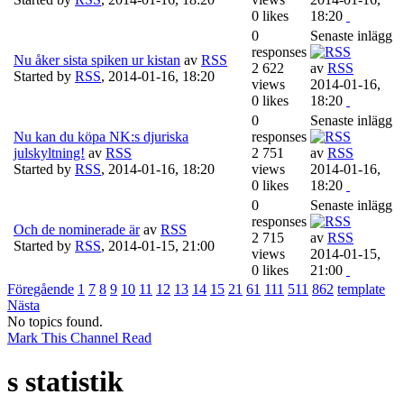
0 likes
18:20
0
Senaste inlägg
responses
Nu åker sista spiken ur kistan
av
RSS
2 622
av
RSS
Started by
RSS
,
2014-01-16, 18:20
views
2014-01-16,
0 likes
18:20
0
Senaste inlägg
Nu kan du köpa NK:s djuriska
responses
julskyltning!
av
RSS
2 751
av
RSS
Started by
RSS
,
2014-01-16, 18:20
views
2014-01-16,
0 likes
18:20
0
Senaste inlägg
responses
Och de nominerade är
av
RSS
2 715
av
RSS
Started by
RSS
,
2014-01-15, 21:00
views
2014-01-15,
0 likes
21:00
Föregående
1
7
8
9
10
11
12
13
14
15
21
61
111
511
862
template
Nästa
No topics found.
Mark This Channel Read
s statistik