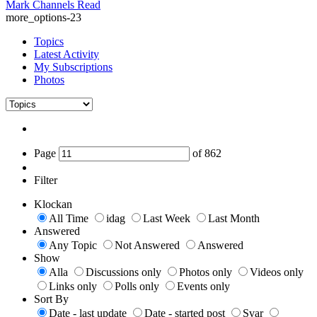
Mark Channels Read
more_options-23
Topics
Latest Activity
My Subscriptions
Photos
Page
of
862
Filter
Klockan
All Time
idag
Last Week
Last Month
Answered
Any Topic
Not Answered
Answered
Show
Alla
Discussions only
Photos only
Videos only
Links only
Polls only
Events only
Sort By
Date - last update
Date - started post
Svar