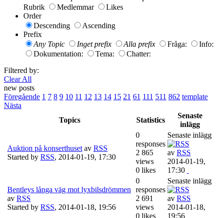
Rubrik
Medlemmar
Likes
Order
Descending
Ascending
Prefix
Any Topic
Inget prefix
Alla prefix
Fråga:
Info:
Dokumentation:
Tema:
Chatter:
Filtered by:
Clear All
new posts
Föregående
1
7
8
9
10
11
12
13
14
15
21
61
111
511
862
template
Nästa
Senaste
Topics
Statistics
inlägg
0
Senaste inlägg
responses
Auktion på konserthuset
av
RSS
2 865
av
RSS
Started by
RSS
,
2014-01-19, 17:30
views
2014-01-19,
0 likes
17:30
0
Senaste inlägg
Bentleys långa väg mot lyxbilsdrömmen
responses
av
RSS
2 691
av
RSS
Started by
RSS
,
2014-01-18, 19:56
views
2014-01-18,
0 likes
19:56