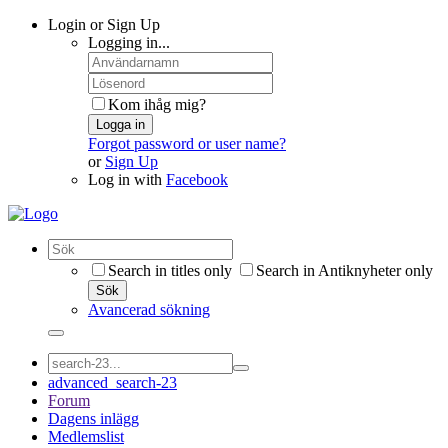
Login or Sign Up
Logging in...
Kom ihåg mig?
Logga in
Forgot password or user name?
or
Sign Up
Log in with
Facebook
Search in titles only
Search in Antiknyheter only
Sök
Avancerad sökning
advanced_search-23
Forum
Dagens inlägg
Medlemslist