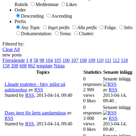
Rubrik
Medlemmar
Likes
Order
Descending
Ascending
Prefix
Any Topic
Inget prefix
Alla prefix
Fråga:
Info:
Dokumentation:
Tema:
Chatter:
Filtered by:
Clear All
new posts
Föregående
1
8
58
98
104
105
106
107
108
109
110
111
112
118
158
208
608
862
template
Nästa
Topics
Statistics
Senaste inlägg
0
Senaste inlägg
Lånade toaletten - blev inlåst på
responses
auktionshus
av
RSS
2 999
av
RSS
Started by
RSS
,
2013-04-14, 09:40
views
2013-04-14,
0 likes
09:40
0
Senaste inlägg
Dags igen för årets samlarmässa
av
responses
RSS
3 008
av
RSS
Started by
RSS
,
2013-04-14, 09:40
views
2013-04-14,
0 likes
09:40
0
Senaste inlägg