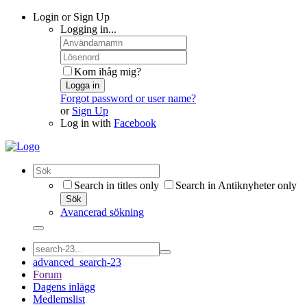
Login or Sign Up
Logging in...
Kom ihåg mig?
Logga in
Forgot password or user name?
or
Sign Up
Log in with
Facebook
Search in titles only
Search in Antiknyheter only
Sök
Avancerad sökning
advanced_search-23
Forum
Dagens inlägg
Medlemslist