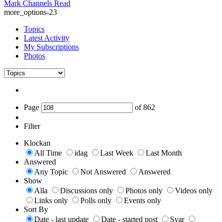
Mark Channels Read
more_options-23
Topics
Latest Activity
My Subscriptions
Photos
Page
of
862
Filter
Klockan
All Time
idag
Last Week
Last Month
Answered
Any Topic
Not Answered
Answered
Show
Alla
Discussions only
Photos only
Videos only
Links only
Polls only
Events only
Sort By
Date - last update
Date - started post
Svar