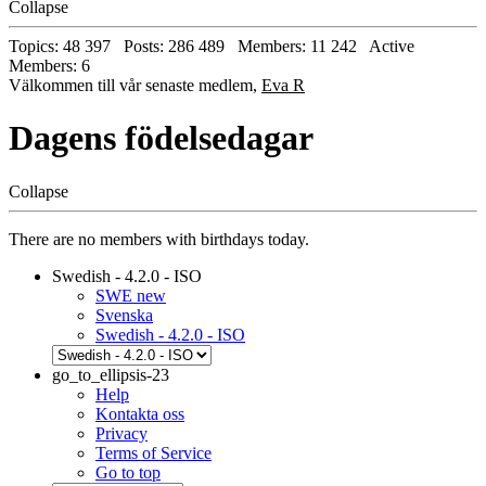
Collapse
Topics: 48 397 Posts: 286 489 Members: 11 242 Active
Members: 6
Välkommen till vår senaste medlem,
Eva R
Dagens födelsedagar
Collapse
There are no members with birthdays today.
Swedish - 4.2.0 - ISO
SWE new
Svenska
Swedish - 4.2.0 - ISO
go_to_ellipsis-23
Help
Kontakta oss
Privacy
Terms of Service
Go to top