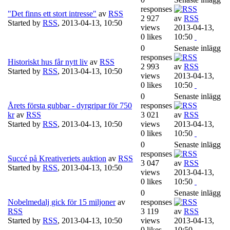
responses
"Det finns ett stort intresse"
av
RSS
2 927
av
RSS
Started by
RSS
,
2013-04-13, 10:50
views
2013-04-13,
0 likes
10:50
0
Senaste inlägg
responses
Historiskt hus får nytt liv
av
RSS
2 993
av
RSS
Started by
RSS
,
2013-04-13, 10:50
views
2013-04-13,
0 likes
10:50
0
Senaste inlägg
Årets första gubbar - dyrgripar för 750
responses
kr
av
RSS
3 021
av
RSS
Started by
RSS
,
2013-04-13, 10:50
views
2013-04-13,
0 likes
10:50
0
Senaste inlägg
responses
Succé på Kreativeriets auktion
av
RSS
3 047
av
RSS
Started by
RSS
,
2013-04-13, 10:50
views
2013-04-13,
0 likes
10:50
0
Senaste inlägg
Nobelmedalj gick för 15 miljoner
av
responses
RSS
3 119
av
RSS
Started by
RSS
,
2013-04-13, 10:50
views
2013-04-13,
0 likes
10:50