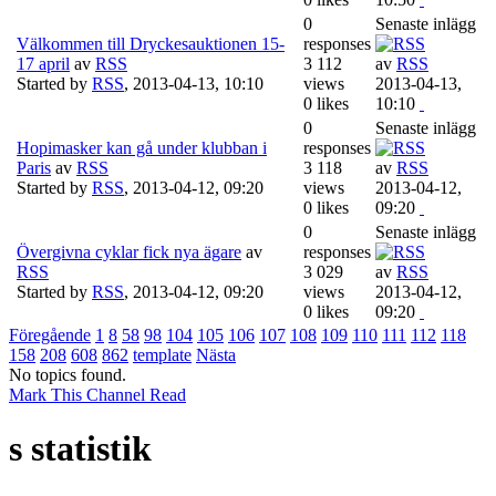
0
Senaste inlägg
Välkommen till Dryckesauktionen 15-
responses
17 april
av
RSS
3 112
av
RSS
Started by
RSS
,
2013-04-13, 10:10
views
2013-04-13,
0 likes
10:10
0
Senaste inlägg
Hopimasker kan gå under klubban i
responses
Paris
av
RSS
3 118
av
RSS
Started by
RSS
,
2013-04-12, 09:20
views
2013-04-12,
0 likes
09:20
0
Senaste inlägg
Övergivna cyklar fick nya ägare
av
responses
RSS
3 029
av
RSS
Started by
RSS
,
2013-04-12, 09:20
views
2013-04-12,
0 likes
09:20
Föregående
1
8
58
98
104
105
106
107
108
109
110
111
112
118
158
208
608
862
template
Nästa
No topics found.
Mark This Channel Read
s statistik