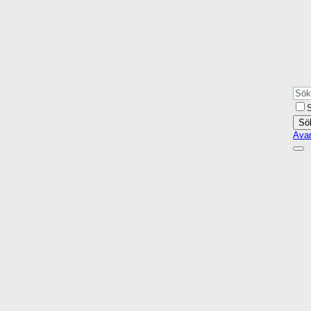
S
Sö
Ava