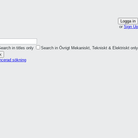
Logga in
or
Sign Up
earch in titles only
Search in Övrigt Mekaniskt, Tekniskt & Elektriskt only
k
ncerad sökning