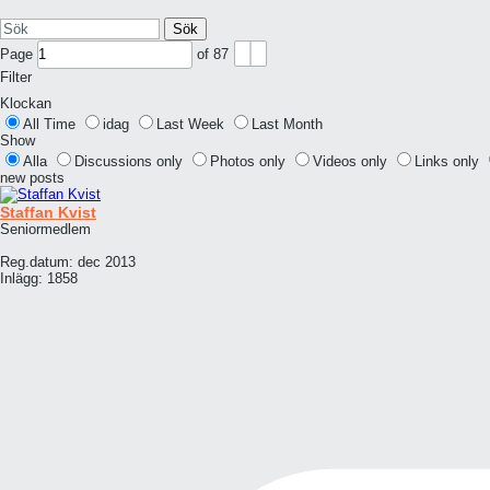
Sök
Page
of
87
Filter
Klockan
All Time
idag
Last Week
Last Month
Show
Alla
Discussions only
Photos only
Videos only
Links only
new posts
Staffan Kvist
Seniormedlem
Reg.datum:
dec 2013
Inlägg:
1858