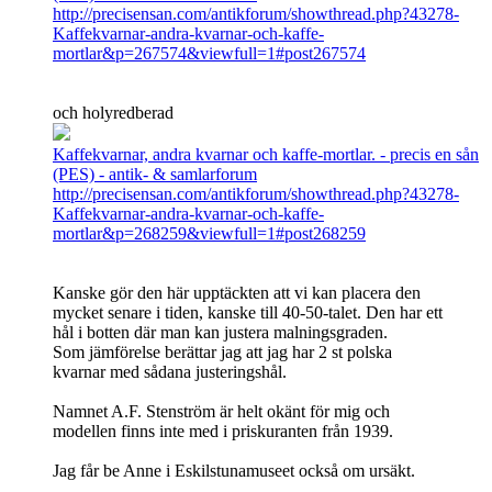
http://precisensan.com/antikforum/showthread.php?43278-
Kaffekvarnar-andra-kvarnar-och-kaffe-
mortlar&p=267574&viewfull=1#post267574
och holyredberad
Kaffekvarnar, andra kvarnar och kaffe-mortlar. - precis en sån
(PES) - antik- & samlarforum
http://precisensan.com/antikforum/showthread.php?43278-
Kaffekvarnar-andra-kvarnar-och-kaffe-
mortlar&p=268259&viewfull=1#post268259
Kanske gör den här upptäckten att vi kan placera den
mycket senare i tiden, kanske till 40-50-talet. Den har ett
hål i botten där man kan justera malningsgraden.
Som jämförelse berättar jag att jag har 2 st polska
kvarnar med sådana justeringshål.
Namnet A.F. Stenström är helt okänt för mig och
modellen finns inte med i priskuranten från 1939.
Jag får be Anne i Eskilstunamuseet också om ursäkt.