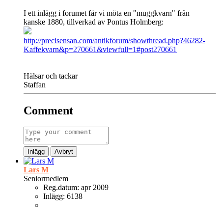
I ett inlägg i forumet får vi möta en "muggkvarn" från
kanske 1880, tillverkad av Pontus Holmberg:
http://precisensan.com/antikforum/showthread.php?46282-
Kaffekvarn&p=270661&viewfull=1#post270661
Hälsar och tackar
Staffan
Comment
Inlägg
Avbryt
Lars M
Seniormedlem
Reg.datum:
apr 2009
Inlägg:
6138