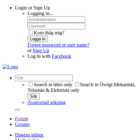
Login or Sign Up
Logging in...
Kom ihåg mig?
Logga in
Forgot password or user name?
or
Sign Up
Log in with
Facebook
Search in titles only
Search in Övrigt Mekaniskt,
Tekniskt & Elektriskt only
Sök
Avancerad sökning
Forum
Groups
Dagens inlägg