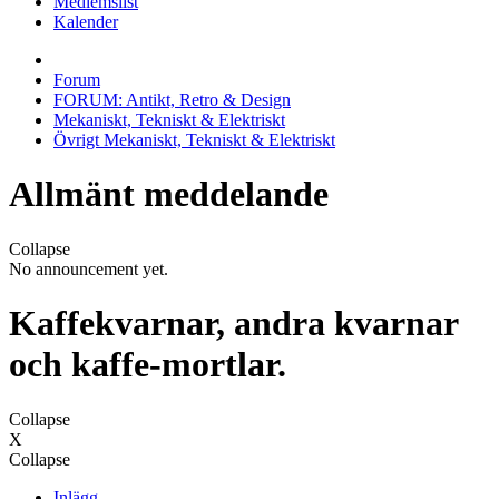
Medlemslist
Kalender
Forum
FORUM: Antikt, Retro & Design
Mekaniskt, Tekniskt & Elektriskt
Övrigt Mekaniskt, Tekniskt & Elektriskt
Allmänt meddelande
Collapse
No announcement yet.
Kaffekvarnar, andra kvarnar
och kaffe-mortlar.
Collapse
X
Collapse
Inlägg