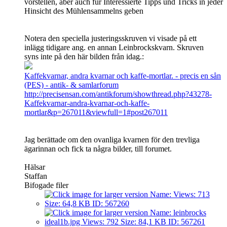
vorstellen, aber auch für Interessierte Tipps und Tricks in jeder
Hinsicht des Mühlensammelns geben
Notera den speciella justeringsskruven vi visade på ett
inlägg tidigare ang. en annan Leinbrockskvarn. Skruven
syns inte på den här bilden från idag.:
Kaffekvarnar, andra kvarnar och kaffe-mortlar. - precis en sån
(PES) - antik- & samlarforum
http://precisensan.com/antikforum/showthread.php?43278-
Kaffekvarnar-andra-kvarnar-och-kaffe-
mortlar&p=267011&viewfull=1#post267011
Jag berättade om den ovanliga kvarnen för den trevliga
ägarinnan och fick ta några bilder, till forumet.
Hälsar
Staffan
Bifogade filer