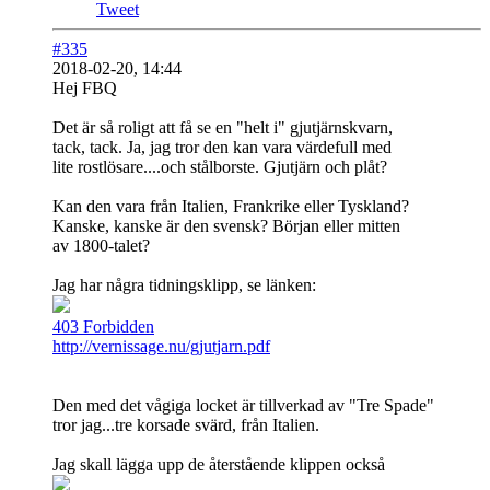
Tweet
#335
2018-02-20, 14:44
Hej FBQ
Det är så roligt att få se en "helt i" gjutjärnskvarn,
tack, tack. Ja, jag tror den kan vara värdefull med
lite rostlösare....och stålborste. Gjutjärn och plåt?
Kan den vara från Italien, Frankrike eller Tyskland?
Kanske, kanske är den svensk? Början eller mitten
av 1800-talet?
Jag har några tidningsklipp, se länken:
403 Forbidden
http://vernissage.nu/gjutjarn.pdf
Den med det vågiga locket är tillverkad av "Tre Spade"
tror jag...tre korsade svärd, från Italien.
Jag skall lägga upp de återstående klippen också