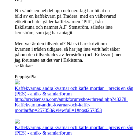
Nu vänds en hel del upp och ner. Jag har hittat en
bild av en kaffekvarn på Tradera, med en välbevarad
etikett och det gäller kaffekvarnen "Piff", från
Eskilstuna och namnet A.F. Stenström, således inte
Jernström, som jag har antagit.
Men var är den tillverkad? När vi har skrivit om
kvarnen i tråden tidigare, så har jag inte varit helt säker
på om den tillverkades av Jernström (och Eriksson) men
jag förutsatte att det var i Eskistuna.
se länkar:
PeppigaPia
Kaffekvarnar, andra kvarnar och kaffe-mortlar. - precis en sån
(PES) - antik- & samlarforum
http://precisensan.com/antikforum/showthread.php?43278-
Kaffekvarnar-andra-kvarnar-och-kaffe-
mortlar&p=257353&viewfull=1#post257353
Kaffekvarnar, andra kvarnar och kaffe-mortlar. - precis en sån
(PES) - antik- & samlarforum