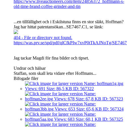
https://www.liveauctioneers.com/item/24856372_hoffmann-s-
old-time-brand-coffee-grinder-and-tin
...en tillfällighet och i Eskilstuna finns en stor släkt, Hoffman?
Jag har hittat patentansökan...SE7467.C1, se länk:
404 - File or directory not found.
https://was.prv.se/spd/pdf/qlCfkPIw7xvP0tTkAJNoTg/SE7467
Jag tackar Magdi för fina bilder och tipset.
Undrar och hälsar
Staffan, som skall leta vidare efter Hoffmans...
Bifogade filer