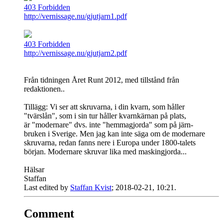
403 Forbidden
http://vernissage.nu/gjutjarn1.pdf
403 Forbidden
http://vernissage.nu/gjutjarn2.pdf
Från tidningen Året Runt 2012, med tillstånd från
redaktionen..
Tillägg: Vi ser att skruvarna, i din kvarn, som håller
"tvärslån", som i sin tur håller kvarnkärnan på plats,
är "modernare" dvs. inte "hemmagjorda" som på järn-
bruken i Sverige. Men jag kan inte säga om de modernare
skruvarna, redan fanns nere i Europa under 1800-talets
början. Modernare skruvar lika med maskingjorda...
Hälsar
Staffan
Last edited by
Staffan Kvist
;
2018-02-21, 10:21
.
Comment