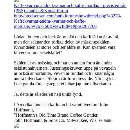
Kaffekvarnar, andra kvarnar och kaffe-mortlar. - precis en sån
(PES) - antik- & samlarforum
http://precisensan.com/antikforum/showthread.php?43278-
Kaffekvarnar-andra-kvarnar-och-kaffe-
mortlar&p=267760&viewfull=1#post267760
Lådan, botten och lock är av plåt och kaffelådan är av trä,
men den saknar den rörliga delen av mässingsskålen.
Kvarndelen är större och ser äldre ut. Kan kvarnen vara
tillverkar runt sekelskiftet?
Skålen är av mässing och har en annan form än andra
eskilstunakvarnars. Justeringsskruven uppe på vevaxeln
är också annorlunda. Veven är rundad och liknar några
andra tillverkares. Sidorna är formpressade. När jag letar
i det gamla företagsregistret hittar jag inte tillverkaren.
Ja, detta är således ett helt unikt fynd.
I Amerika fanns en kaffe- och kvarntillverkare John
Hoffmann,
"Hoffmann's Old Time Brand Coffee Grinder.
John Hoffmann & Sons Co. Milwaukee, Wis. se länk: