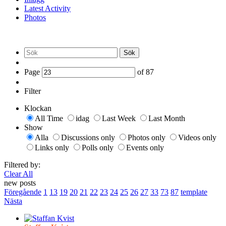
Latest Activity
Photos
Sök
Page
of
87
Filter
Klockan
All Time
idag
Last Week
Last Month
Show
Alla
Discussions only
Photos only
Videos only
Links only
Polls only
Events only
Filtered by:
Clear All
new posts
Föregående
1
13
19
20
21
22
23
24
25
26
27
33
73
87
template
Nästa