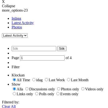
X
Collapse
more_options-23
Inlägg
Latest Activity
Photos
Sök
Page
of
4
Filter
Klockan
All Time
idag
Last Week
Last Month
Show
Alla
Discussions only
Photos only
Videos only
Links only
Polls only
Events only
Filtered by:
Clear All