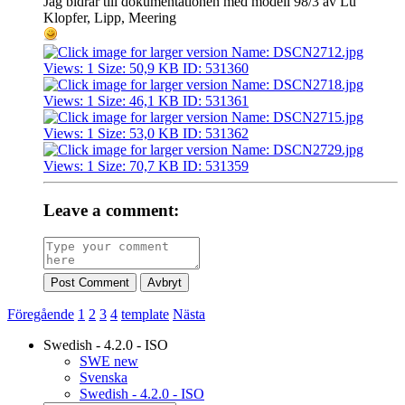
Jag bidrar till dokumentationen med modell 98/3 av Lu
Klopfer, Lipp, Meering
Leave a comment:
Post Comment
Avbryt
Föregående
1
2
3
4
template
Nästa
Swedish - 4.2.0 - ISO
SWE new
Svenska
Swedish - 4.2.0 - ISO