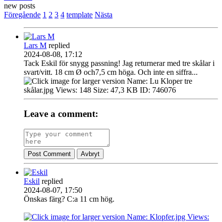
new posts
Föregående
1
2
3
4
template
Nästa
Lars M
replied
2024-08-08, 17:12
Tack Eskil för snygg passning! Jag returnerar med tre skålar i
svart/vitt. 18 cm Ø och7,5 cm höga. Och inte en siffra...
Leave a comment:
Post Comment
Avbryt
Eskil
replied
2024-08-07, 17:50
Önskas färg? C:a 11 cm hög.