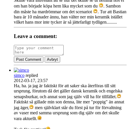
Skulle vara intressant att se hur det skulle se ut hemma hos er
om han började köpa hem lika mycket som du
. Sambon
din måste ha mardrömmar om det scenariot
. Tur att Bastian
bara är 10 månader ännu, han välter ner min keramik istället
vilket hans mor inte tycker är så jättefarligt tydligen.........
Leave a comment:
Post Comment
Avbryt
simco
replied
2012-03-17, 23:57
Ha, ha. ja jag är faktiskt för att saker ska återföras till sitt
ursprung, förutom då det gäller dansk keramik och engelska
senapsburkar, och annat som jag själv vill ha för tillfället.
Faktiskt så gillade min son denna, lite mer "poppig" än annat
jag äger,
men självklart står du först på tur för förvaltning
av vaser med samma ursprung som dig själv om det skulle
vara aktuellt.