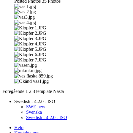
Posted Photos
35
Photos
Föregående
1
2
3
template
Nästa
Swedish - 4.2.0 - ISO
SWE new
Svenska
Swedish - 4.2.0 - ISO
Help
Kontakta oss