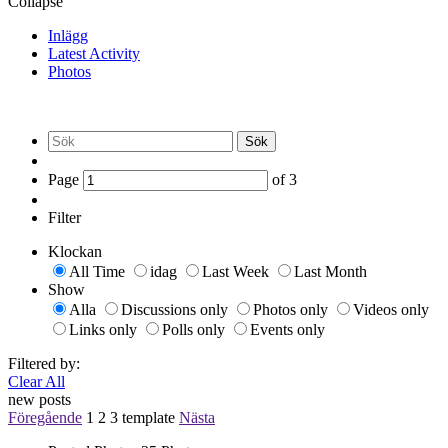
Collapse
Inlägg
Latest Activity
Photos
Sök
Page
of
3
Filter
Klockan
All Time
idag
Last Week
Last Month
Show
Alla
Discussions only
Photos only
Videos only
Links only
Polls only
Events only
Filtered by:
Clear All
new posts
Föregående
1
2
3
template
Nästa