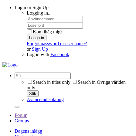
Login or Sign Up
Logging in...
Kom ihåg mig?
Logga in
Forgot password or user name?
or
Sign Up
Log in with
Facebook
Search in titles only
Search in Övriga världen
only
Sök
Avancerad sökning
Forum
Groups
Dagens inlägg