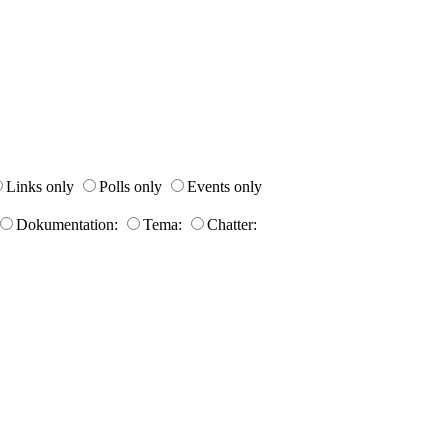
Links only
Polls only
Events only
Dokumentation:
Tema:
Chatter: