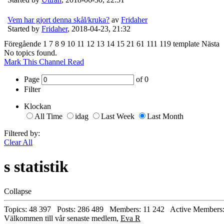
Vem har gjort denna skål/kruka?
av
Fridaher
Started by
Fridaher
,
2018-04-23, 21:32
Föregående
1
7
8
9
10
11
12
13
14
15
21
61
111
119
template
Nästa
No topics found.
Mark This Channel Read
Page
of
0
Filter
Klockan
All Time
idag
Last Week
Last Month
Filtered by:
Clear All
s statistik
Collapse
Topics: 48 397 Posts: 286 489 Members: 11 242 Active Members:
Välkommen till vår senaste medlem,
Eva R