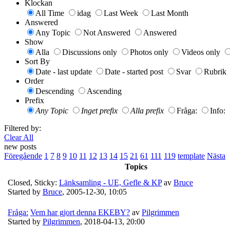
Klockan
All Time
idag
Last Week
Last Month
Answered
Any Topic
Not Answered
Answered
Show
Alla
Discussions only
Photos only
Videos only
Sort By
Date - last update
Date - started post
Svar
Rubrik
Order
Descending
Ascending
Prefix
Any Topic
Inget prefix
Alla prefix
Fråga:
Info:
Filtered by:
Clear All
new posts
Föregående
1
7
8
9
10
11
12
13
14
15
21
61
111
119
template
Nästa
Topics
Closed, Sticky:
Länksamling - UE, Gefle & KP
av
Bruce
Started by
Bruce
,
2005-12-30, 10:05
Fråga:
Vem har gjort denna EKEBY?
av
Pilgrimmen
Started by
Pilgrimmen
,
2018-04-13, 20:00