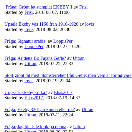
Fråga:
Grönt fat stämplat EKEBY 1
av
Frisi
Started by
Frisi
,
2018-08-07, 11:06
Upsala Ekeby vas 1160 från 1918-1920
av
lovis
Started by
lovis
,
2018-08-02, 20:30
Fråga:
Signatur arabia.
av
LoppisPer
Started by
LoppisPer
,
2018-07-27, 16:26
Fråga:
Är detta Bo Fajans Gefle?
av
Uttran
Started by
Uttran
,
2018-07-25, 22:33
Stort grönt fat med blomsterrelief från Gefle, men vem är formgivar
Started by
lovis
,
2018-07-19, 22:04
Uppsala-Ekeby kruka?
av
Elias2017
Started by
Elias2017
,
2018-07-19, 14:37
Fråga:
Ekeby 3201, sekunda eller ok?
av
Uttran
Started by
Uttran
,
2018-07-11, 22:24
Fråga:
Jag blir inte klok på denna
av
Uttran
Started by
Uttran
,
2018-06-30, 22:51