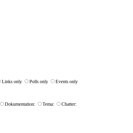
Links only
Polls only
Events only
Dokumentation:
Tema:
Chatter: