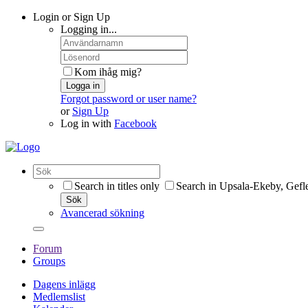
Login or Sign Up
Logging in...
Kom ihåg mig?
Logga in
Forgot password or user name?
or
Sign Up
Log in with
Facebook
Search in titles only
Search in Upsala-Ekeby, Gefl
Sök
Avancerad sökning
Forum
Groups
Dagens inlägg
Medlemslist