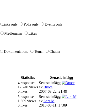
Links only
Polls only
Events only
Medlemmar
Likes
Dokumentation:
Tema:
Chatter:
Statistics
Senaste inlägg
4 responses
Senaste inlägg
17 740 views
av
Bruce
0 likes
2007-08-22, 21:49
5 responses
Senaste inlägg
1 309 views
av
Lars M
0 likes
2018-08-11, 17:09