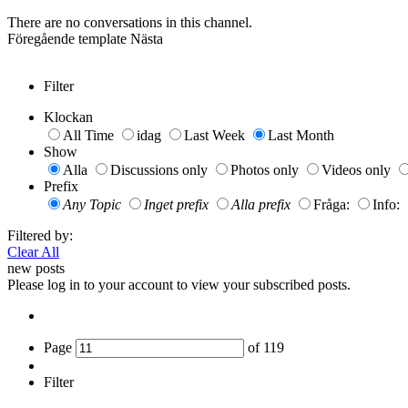
There are no conversations in this channel.
Föregående
template
Nästa
Filter
Klockan
All Time
idag
Last Week
Last Month
Show
Alla
Discussions only
Photos only
Videos only
Prefix
Any Topic
Inget prefix
Alla prefix
Fråga:
Info:
Filtered by:
Clear All
new posts
Please log in to your account to view your subscribed posts.
Page
of
119
Filter