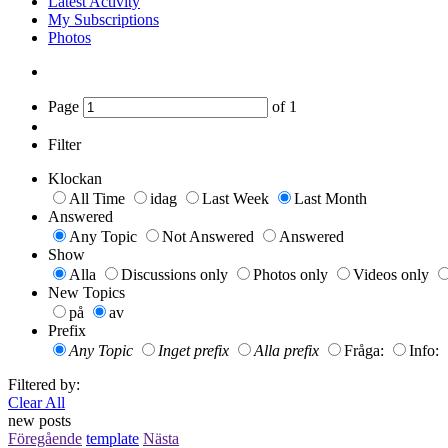
Latest Activity
My Subscriptions
Photos
Page
of
1
Filter
Klockan
All Time
idag
Last Week
Last Month
Answered
Any Topic
Not Answered
Answered
Show
Alla
Discussions only
Photos only
Videos only
New Topics
på
av
Prefix
Any Topic
Inget prefix
Alla prefix
Fråga:
Info:
Filtered by:
Clear All
new posts
Föregående
template
Nästa