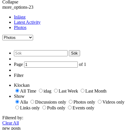
Collapse
more_options-23
Inlägg
Latest Activity
Photos
Sök
Page
of
1
Filter
Klockan
All Time
idag
Last Week
Last Month
Show
Alla
Discussions only
Photos only
Videos only
Links only
Polls only
Events only
Filtered by:
Clear All
new posts